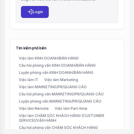
login
Login
Tìm kiếm phổ biến
Việc làm KINH DOANH/BÁN HÀNG
Câu hỏi phỏng vấn KINH DOANH/BÁN HÀNG
Luyện phỏng vấn KINH DOANH/BÁN HÀNG
Việc làm IT
Việc làm Marketing
Việc làm MARKETING/PR/QUẢNG CÁO
Câu hỏi phỏng vấn MARKETING/PR/QUẢNG CÁO
Luyện phỏng vấn MARKETING/PR/QUẢNG CÁO
Việc làm Remote
Việc làm Part-time
Việc làm CHĂM SÓC KHÁCH HÀNG (CUSTOMER
SERVICE)/VẬN HÀNH
Câu hỏi phỏng vấn CHĂM SÓC KHÁCH HÀNG
(CUSTOMER SERVICE)/VẬN HÀNH