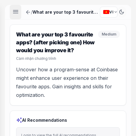
menu
arrow_back
dark_mode
expand_more
/
What are your top 3 favourite apps? (after picking one) How would you improve it?
VI
What are your top 3 favourite
Medium
apps? (after picking one) How
would you improve it?
Cảm nhận chương trình
Uncover how a program-sense at Coinbase
might enhance user experience on their
favourite apps. Gain insights and skills for
optimization.
auto_awesome
AI Recommendations
Login to view the full AI recommendations.