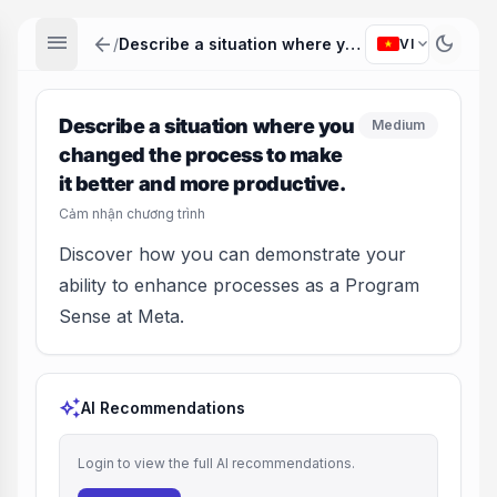
menu
arrow_back
dark_mode
expand_more
/
Describe a situation where you changed the process to make it better and more productive.
VI
Describe a situation where you
Medium
changed the process to make
it better and more productive.
Cảm nhận chương trình
Discover how you can demonstrate your
ability to enhance processes as a Program
Sense at Meta.
auto_awesome
AI Recommendations
Login to view the full AI recommendations.