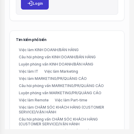
login
Login
Tìm kiếm phổ biến
Việc làm KINH DOANH/BÁN HÀNG
Câu hỏi phỏng vấn KINH DOANH/BÁN HÀNG
Luyện phỏng vấn KINH DOANH/BÁN HÀNG
Việc làm IT
Việc làm Marketing
Việc làm MARKETING/PR/QUẢNG CÁO
Câu hỏi phỏng vấn MARKETING/PR/QUẢNG CÁO
Luyện phỏng vấn MARKETING/PR/QUẢNG CÁO
Việc làm Remote
Việc làm Part-time
Việc làm CHĂM SÓC KHÁCH HÀNG (CUSTOMER
SERVICE)/VẬN HÀNH
Câu hỏi phỏng vấn CHĂM SÓC KHÁCH HÀNG
(CUSTOMER SERVICE)/VẬN HÀNH
Luyện phỏng vấn CHĂM SÓC KHÁCH HÀNG