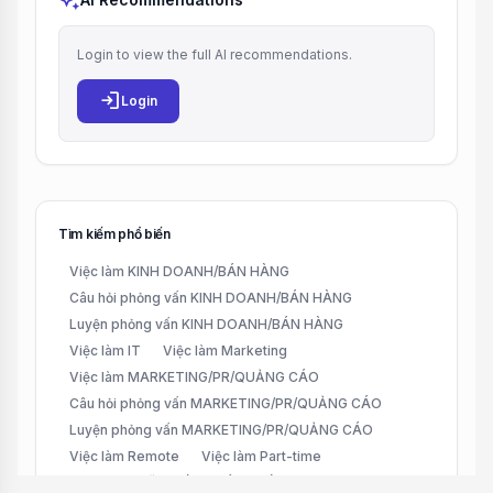
auto_awesome
Login to view the full AI recommendations.
login
Login
Tìm kiếm phổ biến
Việc làm KINH DOANH/BÁN HÀNG
Câu hỏi phỏng vấn KINH DOANH/BÁN HÀNG
Luyện phỏng vấn KINH DOANH/BÁN HÀNG
Việc làm IT
Việc làm Marketing
Việc làm MARKETING/PR/QUẢNG CÁO
Câu hỏi phỏng vấn MARKETING/PR/QUẢNG CÁO
Luyện phỏng vấn MARKETING/PR/QUẢNG CÁO
Việc làm Remote
Việc làm Part-time
Việc làm CHĂM SÓC KHÁCH HÀNG (CUSTOMER