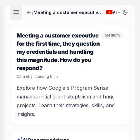
menu
arrow_back
dark_mode
expand_more
/
Meeting a customer executive for the first time, they question my credentials and handling this magnitude. How do you respond?
VI
Meeting a customer executive
Medium
for the first time, they question
my credentials and handling
this magnitude. How do you
respond?
Cảm nhận chương trình
Explore how Google's Program Sense
manages initial client skepticism and huge
projects. Learn their strategies, skills, and
insights.
AI Recommendations