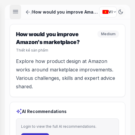
menu
arrow_back
dark_mode
expand_more
/
How would you improve Amazon's marketplace?
VI
How would you improve
Medium
Amazon's marketplace?
Thiết kế sản phẩm
Explore how product design at Amazon
works around marketplace improvements.
Various challenges, skills and expert advice
shared.
auto_awesome
AI Recommendations
Login to view the full AI recommendations.