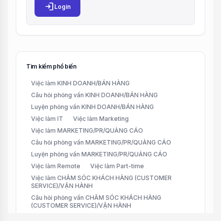
login
Login
Tìm kiếm phổ biến
Việc làm KINH DOANH/BÁN HÀNG
Câu hỏi phỏng vấn KINH DOANH/BÁN HÀNG
Luyện phỏng vấn KINH DOANH/BÁN HÀNG
Việc làm IT
Việc làm Marketing
Việc làm MARKETING/PR/QUẢNG CÁO
Câu hỏi phỏng vấn MARKETING/PR/QUẢNG CÁO
Luyện phỏng vấn MARKETING/PR/QUẢNG CÁO
Việc làm Remote
Việc làm Part-time
Việc làm CHĂM SÓC KHÁCH HÀNG (CUSTOMER
SERVICE)/VẬN HÀNH
Câu hỏi phỏng vấn CHĂM SÓC KHÁCH HÀNG
(CUSTOMER SERVICE)/VẬN HÀNH
Luyện phỏng vấn CHĂM SÓC KHÁCH HÀNG