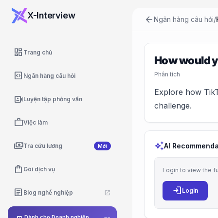
X-Interview
arrow_back
Ngân hàng câu hỏi
/
dashboard
Trang chủ
How would y
code_blocks
Phân tích
Ngân hàng câu hỏi
Explore how TikTo
video_camera_front
Luyện tập phỏng vấn
challenge.
work
Việc làm
payments
auto_awesome
AI Recommenda
Tra cứu lương
Mới
shopping_bag
Gói dịch vụ
Login to view the f
login
article
Login
Blog nghề nghiệp
open_in_new
Dành cho Doanh nghiệp