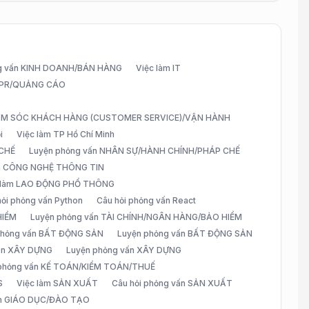
g vấn KINH DOANH/BÁN HÀNG
Việc làm IT
G/PR/QUẢNG CÁO
CHĂM SÓC KHÁCH HÀNG (CUSTOMER SERVICE)/VẬN HÀNH
i
Việc làm TP Hồ Chí Minh
 CHẾ
Luyện phỏng vấn NHÂN SỰ/HÀNH CHÍNH/PHÁP CHẾ
ấn CÔNG NGHỆ THÔNG TIN
 làm LAO ĐỘNG PHỔ THÔNG
hỏi phỏng vấn Python
Câu hỏi phỏng vấn React
HIỂM
Luyện phỏng vấn TÀI CHÍNH/NGÂN HÀNG/BẢO HIỂM
 phỏng vấn BẤT ĐỘNG SẢN
Luyện phỏng vấn BẤT ĐỘNG SẢN
vấn XÂY DỰNG
Luyện phỏng vấn XÂY DỰNG
 phỏng vấn KẾ TOÁN/KIỂM TOÁN/THUẾ
S
Việc làm SẢN XUẤT
Câu hỏi phỏng vấn SẢN XUẤT
àm GIÁO DỤC/ĐÀO TẠO