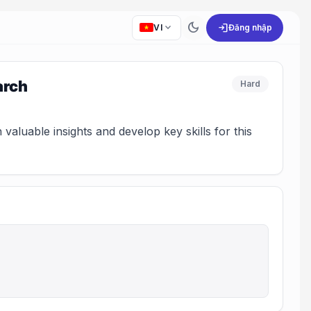
dark_mode
expand_more
login
VI
Đăng nhập
arch
Hard
valuable insights and develop key skills for this