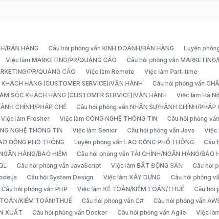
ANH/BÁN HÀNG
Câu hỏi phỏng vấn KINH DOANH/BÁN HÀNG
Luyện phỏn
Việc làm MARKETING/PR/QUẢNG CÁO
Câu hỏi phỏng vấn MARKETIN
MARKETING/PR/QUẢNG CÁO
Việc làm Remote
Việc làm Part-time
C KHÁCH HÀNG (CUSTOMER SERVICE)/VẬN HÀNH
Câu hỏi phỏng vấn 
CHĂM SÓC KHÁCH HÀNG (CUSTOMER SERVICE)/VẬN HÀNH
Việc làm Hà Nộ
/HÀNH CHÍNH/PHÁP CHẾ
Câu hỏi phỏng vấn NHÂN SỰ/HÀNH CHÍNH/PHÁP
Việc làm Fresher
Việc làm CÔNG NGHỆ THÔNG TIN
Câu hỏi phỏng v
ÔNG NGHỆ THÔNG TIN
Việc làm Senior
Câu hỏi phỏng vấn Java
Việc
 LAO ĐỘNG PHỔ THÔNG
Luyện phỏng vấn LAO ĐỘNG PHỔ THÔNG
Câu 
H/NGÂN HÀNG/BẢO HIỂM
Câu hỏi phỏng vấn TÀI CHÍNH/NGÂN HÀNG/BẢO 
SQL
Câu hỏi phỏng vấn JavaScript
Việc làm BẤT ĐỘNG SẢN
Câu hỏi
ode.js
Câu hỏi System Design
Việc làm XÂY DỰNG
Câu hỏi phỏng 
Câu hỏi phỏng vấn PHP
Việc làm KẾ TOÁN/KIỂM TOÁN/THUẾ
Câu hỏi
Ế TOÁN/KIỂM TOÁN/THUẾ
Câu hỏi phỏng vấn C#
Câu hỏi phỏng vấn AW
ẢN XUẤT
Câu hỏi phỏng vấn Docker
Câu hỏi phỏng vấn Agile
Việc l