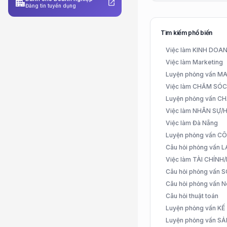
apartment
open_in_new
Đăng tin tuyển dụng
Tìm kiếm phổ biến
Việc làm KINH DO
Việc làm Marketing
Luyện phỏng vấn 
Việc làm CHĂM SÓ
Luyện phỏng vấn 
Việc làm NHÂN SỰ
Việc làm Đà Nẵng
Luyện phỏng vấn C
Câu hỏi phỏng vấn
Việc làm TÀI CHÍN
Câu hỏi phỏng vấn 
Câu hỏi phỏng vấn N
Câu hỏi thuật toán
Luyện phỏng vấn K
Luyện phỏng vấn S