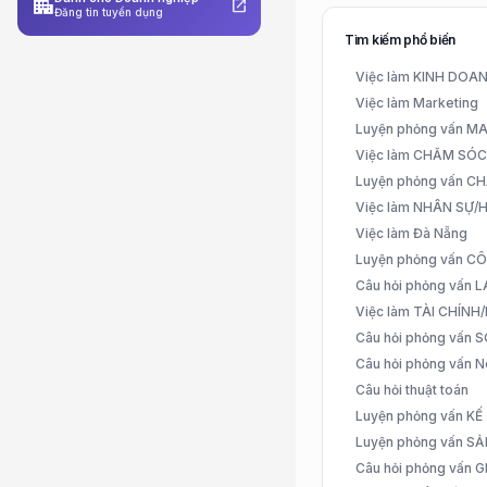
apartment
open_in_new
Đăng tin tuyển dụng
Tìm kiếm phổ biến
Việc làm KINH DO
Việc làm Marketing
Luyện phỏng vấn 
Việc làm CHĂM SÓ
Luyện phỏng vấn 
Việc làm NHÂN SỰ
Việc làm Đà Nẵng
Luyện phỏng vấn C
Câu hỏi phỏng vấn
Việc làm TÀI CHÍN
Câu hỏi phỏng vấn 
Câu hỏi phỏng vấn N
Câu hỏi thuật toán
Luyện phỏng vấn K
Luyện phỏng vấn S
Câu hỏi phỏng vấn