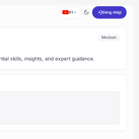
dark_mode
expand_more
login
VI
Đăng nhập
Medium
 skills, insights, and expert guidance.