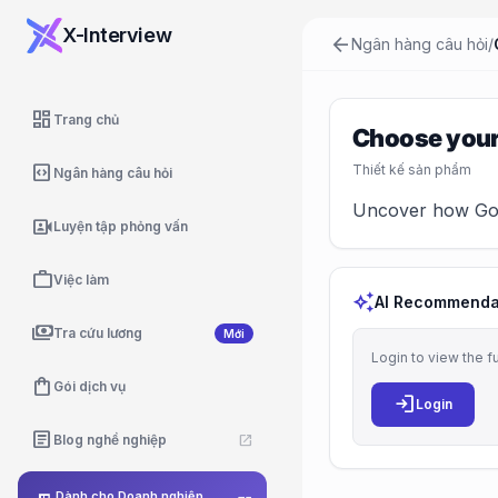
X-Interview
arrow_back
Ngân hàng câu hỏi
/
dashboard
Trang chủ
Choose your 
code_blocks
Thiết kế sản phẩm
Ngân hàng câu hỏi
Uncover how Goog
video_camera_front
Luyện tập phỏng vấn
work
Việc làm
auto_awesome
AI Recommenda
payments
Tra cứu lương
Mới
Login to view the f
shopping_bag
Gói dịch vụ
login
Login
article
Blog nghề nghiệp
open_in_new
Dành cho Doanh nghiệp