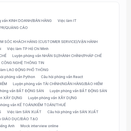
g vấn KINH DOANH/BÁN HÀNG
Việc làm IT
G/PR/QUẢNG CÁO
CHĂM SÓC KHÁCH HÀNG (CUSTOMER SERVICE)/VẬN HÀNH
i
Việc làm TP Hồ Chí Minh
 CHẾ
Luyện phỏng vấn NHÂN SỰ/HÀNH CHÍNH/PHÁP CHẾ
ấn CÔNG NGHỆ THÔNG TIN
 làm LAO ĐỘNG PHỔ THÔNG
hỏi phỏng vấn Python
Câu hỏi phỏng vấn React
HIỂM
Luyện phỏng vấn TÀI CHÍNH/NGÂN HÀNG/BẢO HIỂM
 phỏng vấn BẤT ĐỘNG SẢN
Luyện phỏng vấn BẤT ĐỘNG SẢN
vấn XÂY DỰNG
Luyện phỏng vấn XÂY DỰNG
 phỏng vấn KẾ TOÁN/KIỂM TOÁN/THUẾ
S
Việc làm SẢN XUẤT
Câu hỏi phỏng vấn SẢN XUẤT
àm GIÁO DỤC/ĐÀO TẠO
iếng Anh
Mock interview online