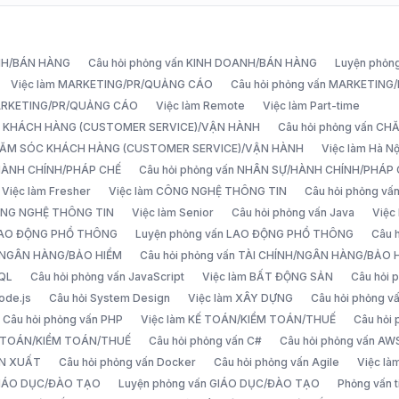
ANH/BÁN HÀNG
Câu hỏi phỏng vấn KINH DOANH/BÁN HÀNG
Luyện phỏn
Việc làm MARKETING/PR/QUẢNG CÁO
Câu hỏi phỏng vấn MARKETIN
MARKETING/PR/QUẢNG CÁO
Việc làm Remote
Việc làm Part-time
C KHÁCH HÀNG (CUSTOMER SERVICE)/VẬN HÀNH
Câu hỏi phỏng vấn 
CHĂM SÓC KHÁCH HÀNG (CUSTOMER SERVICE)/VẬN HÀNH
Việc làm Hà Nộ
/HÀNH CHÍNH/PHÁP CHẾ
Câu hỏi phỏng vấn NHÂN SỰ/HÀNH CHÍNH/PHÁP
Việc làm Fresher
Việc làm CÔNG NGHỆ THÔNG TIN
Câu hỏi phỏng v
ÔNG NGHỆ THÔNG TIN
Việc làm Senior
Câu hỏi phỏng vấn Java
Việc
 LAO ĐỘNG PHỔ THÔNG
Luyện phỏng vấn LAO ĐỘNG PHỔ THÔNG
Câu 
H/NGÂN HÀNG/BẢO HIỂM
Câu hỏi phỏng vấn TÀI CHÍNH/NGÂN HÀNG/BẢO 
SQL
Câu hỏi phỏng vấn JavaScript
Việc làm BẤT ĐỘNG SẢN
Câu hỏi
ode.js
Câu hỏi System Design
Việc làm XÂY DỰNG
Câu hỏi phỏng 
Câu hỏi phỏng vấn PHP
Việc làm KẾ TOÁN/KIỂM TOÁN/THUẾ
Câu hỏi
Ế TOÁN/KIỂM TOÁN/THUẾ
Câu hỏi phỏng vấn C#
Câu hỏi phỏng vấn AW
ẢN XUẤT
Câu hỏi phỏng vấn Docker
Câu hỏi phỏng vấn Agile
Việc l
 GIÁO DỤC/ĐÀO TẠO
Luyện phỏng vấn GIÁO DỤC/ĐÀO TẠO
Phỏng vấn t