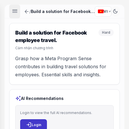
menu
arrow_back
dark_mode
expand_more
/
Build a solution for Facebook employee travel.
VI
Build a solution for Facebook
Hard
employee travel.
Cảm nhận chương trình
Grasp how a Meta Program Sense
contributes in building travel solutions for
employees. Essential skills and insights.
auto_awesome
AI Recommendations
Login to view the full AI recommendations.
login
Login