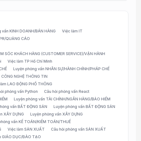
g vấn KINH DOANH/BÁN HÀNG
Việc làm IT
G/PR/QUẢNG CÁO
CHĂM SÓC KHÁCH HÀNG (CUSTOMER SERVICE)/VẬN HÀNH
i
Việc làm TP Hồ Chí Minh
 CHẾ
Luyện phỏng vấn NHÂN SỰ/HÀNH CHÍNH/PHÁP CHẾ
ấn CÔNG NGHỆ THÔNG TIN
 làm LAO ĐỘNG PHỔ THÔNG
hỏi phỏng vấn Python
Câu hỏi phỏng vấn React
HIỂM
Luyện phỏng vấn TÀI CHÍNH/NGÂN HÀNG/BẢO HIỂM
 phỏng vấn BẤT ĐỘNG SẢN
Luyện phỏng vấn BẤT ĐỘNG SẢN
vấn XÂY DỰNG
Luyện phỏng vấn XÂY DỰNG
 phỏng vấn KẾ TOÁN/KIỂM TOÁN/THUẾ
S
Việc làm SẢN XUẤT
Câu hỏi phỏng vấn SẢN XUẤT
àm GIÁO DỤC/ĐÀO TẠO