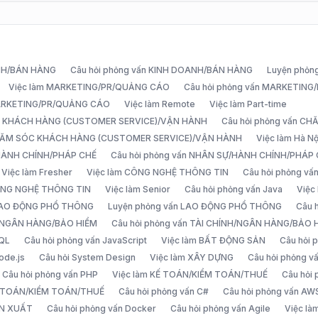
ANH/BÁN HÀNG
Câu hỏi phỏng vấn KINH DOANH/BÁN HÀNG
Luyện phỏn
Việc làm MARKETING/PR/QUẢNG CÁO
Câu hỏi phỏng vấn MARKETIN
MARKETING/PR/QUẢNG CÁO
Việc làm Remote
Việc làm Part-time
C KHÁCH HÀNG (CUSTOMER SERVICE)/VẬN HÀNH
Câu hỏi phỏng vấn 
CHĂM SÓC KHÁCH HÀNG (CUSTOMER SERVICE)/VẬN HÀNH
Việc làm Hà Nộ
/HÀNH CHÍNH/PHÁP CHẾ
Câu hỏi phỏng vấn NHÂN SỰ/HÀNH CHÍNH/PHÁP
Việc làm Fresher
Việc làm CÔNG NGHỆ THÔNG TIN
Câu hỏi phỏng v
ÔNG NGHỆ THÔNG TIN
Việc làm Senior
Câu hỏi phỏng vấn Java
Việc
 LAO ĐỘNG PHỔ THÔNG
Luyện phỏng vấn LAO ĐỘNG PHỔ THÔNG
Câu 
H/NGÂN HÀNG/BẢO HIỂM
Câu hỏi phỏng vấn TÀI CHÍNH/NGÂN HÀNG/BẢO 
SQL
Câu hỏi phỏng vấn JavaScript
Việc làm BẤT ĐỘNG SẢN
Câu hỏi
ode.js
Câu hỏi System Design
Việc làm XÂY DỰNG
Câu hỏi phỏng 
Câu hỏi phỏng vấn PHP
Việc làm KẾ TOÁN/KIỂM TOÁN/THUẾ
Câu hỏi
Ế TOÁN/KIỂM TOÁN/THUẾ
Câu hỏi phỏng vấn C#
Câu hỏi phỏng vấn AW
ẢN XUẤT
Câu hỏi phỏng vấn Docker
Câu hỏi phỏng vấn Agile
Việc l