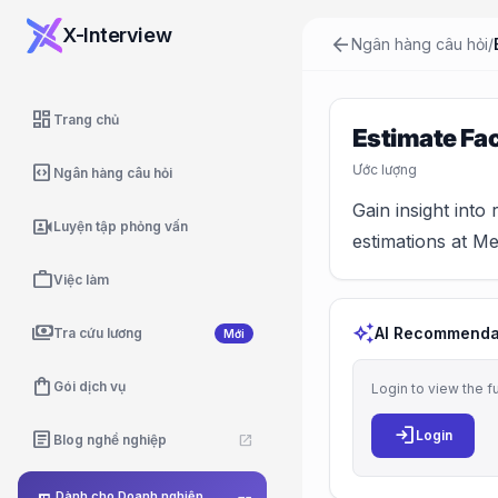
X-Interview
arrow_back
Ngân hàng câu hỏi
/
dashboard
Trang chủ
Estimate Fac
code_blocks
Ước lượng
Ngân hàng câu hỏi
Gain insight into
video_camera_front
Luyện tập phỏng vấn
estimations at Me
work
Việc làm
payments
auto_awesome
AI Recommenda
Tra cứu lương
Mới
shopping_bag
Gói dịch vụ
Login to view the f
login
article
Login
Blog nghề nghiệp
open_in_new
Dành cho Doanh nghiệp