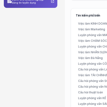
apartment
open_in_new
Đăng tin tuyển dụng
Tìm kiếm phổ biến
Việc làm KINH DO
Việc làm Marketing
Luyện phỏng vấn 
Việc làm CHĂM SÓ
Luyện phỏng vấn 
Việc làm NHÂN SỰ
Việc làm Đà Nẵng
Luyện phỏng vấn C
Câu hỏi phỏng vấn
Việc làm TÀI CHÍN
Câu hỏi phỏng vấn 
Câu hỏi phỏng vấn N
Câu hỏi thuật toán
Luyện phỏng vấn K
Luyện phỏng vấn S