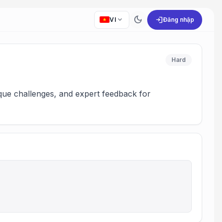
dark_mode
expand_more
login
VI
Đăng nhập
Hard
nique challenges, and expert feedback for