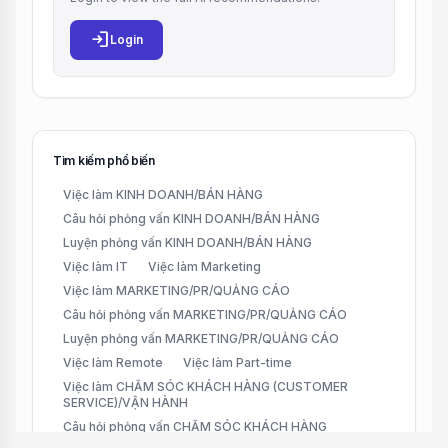
login
Login
Tìm kiếm phổ biến
Việc làm KINH DOANH/BÁN HÀNG
Câu hỏi phỏng vấn KINH DOANH/BÁN HÀNG
Luyện phỏng vấn KINH DOANH/BÁN HÀNG
Việc làm IT
Việc làm Marketing
Việc làm MARKETING/PR/QUẢNG CÁO
Câu hỏi phỏng vấn MARKETING/PR/QUẢNG CÁO
Luyện phỏng vấn MARKETING/PR/QUẢNG CÁO
Việc làm Remote
Việc làm Part-time
Việc làm CHĂM SÓC KHÁCH HÀNG (CUSTOMER
SERVICE)/VẬN HÀNH
Câu hỏi phỏng vấn CHĂM SÓC KHÁCH HÀNG
(CUSTOMER SERVICE)/VẬN HÀNH