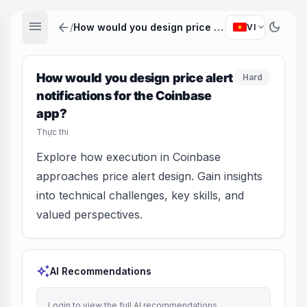
menu
arrow_back
dark_mode
expand_more
/
How would you design price alert notifications for the Coinbase app?
VI
How would you design price alert
Hard
notifications for the Coinbase
app?
Thực thi
Explore how execution in Coinbase
approaches price alert design. Gain insights
into technical challenges, key skills, and
valued perspectives.
auto_awesome
AI Recommendations
Login to view the full AI recommendations.