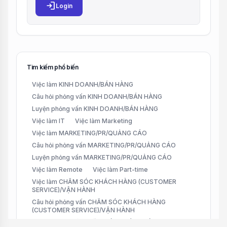
login
Login
Tìm kiếm phổ biến
Việc làm KINH DOANH/BÁN HÀNG
Câu hỏi phỏng vấn KINH DOANH/BÁN HÀNG
Luyện phỏng vấn KINH DOANH/BÁN HÀNG
Việc làm IT
Việc làm Marketing
Việc làm MARKETING/PR/QUẢNG CÁO
Câu hỏi phỏng vấn MARKETING/PR/QUẢNG CÁO
Luyện phỏng vấn MARKETING/PR/QUẢNG CÁO
Việc làm Remote
Việc làm Part-time
Việc làm CHĂM SÓC KHÁCH HÀNG (CUSTOMER
SERVICE)/VẬN HÀNH
Câu hỏi phỏng vấn CHĂM SÓC KHÁCH HÀNG
(CUSTOMER SERVICE)/VẬN HÀNH
Luyện phỏng vấn CHĂM SÓC KHÁCH HÀNG