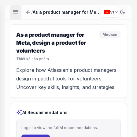
menu
arrow_back
dark_mode
expand_more
/
As a product manager for Meta, design a product for volunteers
VI
As a product manager for
Medium
Meta, design a product for
volunteers
Thiết kế sản phẩm
Explore how Atlassian's product managers
design impactful tools for volunteers.
Uncover key skills, insights, and strategies.
auto_awesome
AI Recommendations
Login to view the full AI recommendations.