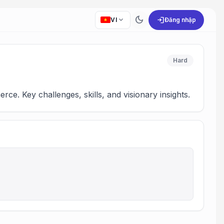
dark_mode
expand_more
login
VI
Đăng nhập
Hard
ce. Key challenges, skills, and visionary insights.