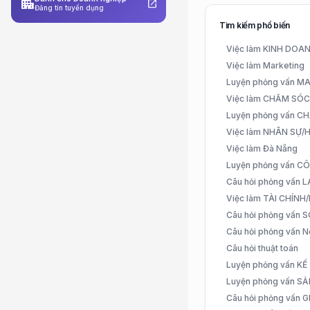
apartment
open_in_new
Đăng tin tuyển dụng
Tìm kiếm phổ biến
Việc làm KINH DO
Việc làm Marketing
Luyện phỏng vấn 
Việc làm CHĂM SÓ
Luyện phỏng vấn 
Việc làm NHÂN SỰ
Việc làm Đà Nẵng
Luyện phỏng vấn C
Câu hỏi phỏng vấn
Việc làm TÀI CHÍN
Câu hỏi phỏng vấn 
Câu hỏi phỏng vấn N
Câu hỏi thuật toán
Luyện phỏng vấn K
Luyện phỏng vấn S
Câu hỏi phỏng vấn