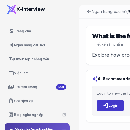
X-Interview
arrow_back
Ngân hàng câu hỏi
/
dashboard
Trang chủ
What is the 
code_blocks
Thiết kế sản phẩm
Ngân hàng câu hỏi
Explore how produ
video_camera_front
Luyện tập phỏng vấn
work
Việc làm
auto_awesome
AI Recommenda
payments
Tra cứu lương
Mới
Login to view the f
shopping_bag
Gói dịch vụ
login
Login
article
Blog nghề nghiệp
open_in_new
Dành cho Doanh nghiệp