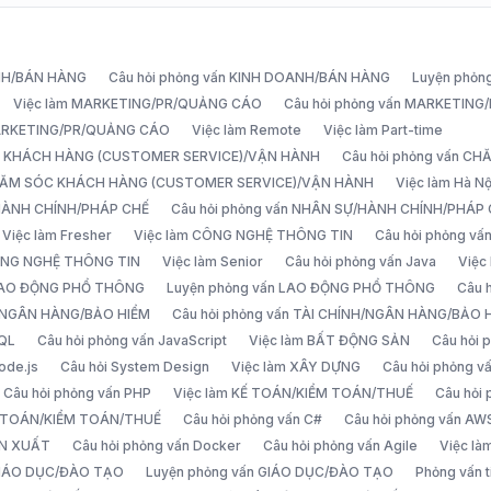
ANH/BÁN HÀNG
Câu hỏi phỏng vấn KINH DOANH/BÁN HÀNG
Luyện phỏn
Việc làm MARKETING/PR/QUẢNG CÁO
Câu hỏi phỏng vấn MARKETIN
MARKETING/PR/QUẢNG CÁO
Việc làm Remote
Việc làm Part-time
C KHÁCH HÀNG (CUSTOMER SERVICE)/VẬN HÀNH
Câu hỏi phỏng vấn 
CHĂM SÓC KHÁCH HÀNG (CUSTOMER SERVICE)/VẬN HÀNH
Việc làm Hà Nộ
/HÀNH CHÍNH/PHÁP CHẾ
Câu hỏi phỏng vấn NHÂN SỰ/HÀNH CHÍNH/PHÁP
Việc làm Fresher
Việc làm CÔNG NGHỆ THÔNG TIN
Câu hỏi phỏng v
ÔNG NGHỆ THÔNG TIN
Việc làm Senior
Câu hỏi phỏng vấn Java
Việc
 LAO ĐỘNG PHỔ THÔNG
Luyện phỏng vấn LAO ĐỘNG PHỔ THÔNG
Câu 
H/NGÂN HÀNG/BẢO HIỂM
Câu hỏi phỏng vấn TÀI CHÍNH/NGÂN HÀNG/BẢO 
SQL
Câu hỏi phỏng vấn JavaScript
Việc làm BẤT ĐỘNG SẢN
Câu hỏi
ode.js
Câu hỏi System Design
Việc làm XÂY DỰNG
Câu hỏi phỏng 
Câu hỏi phỏng vấn PHP
Việc làm KẾ TOÁN/KIỂM TOÁN/THUẾ
Câu hỏi
Ế TOÁN/KIỂM TOÁN/THUẾ
Câu hỏi phỏng vấn C#
Câu hỏi phỏng vấn AW
ẢN XUẤT
Câu hỏi phỏng vấn Docker
Câu hỏi phỏng vấn Agile
Việc l
 GIÁO DỤC/ĐÀO TẠO
Luyện phỏng vấn GIÁO DỤC/ĐÀO TẠO
Phỏng vấn t