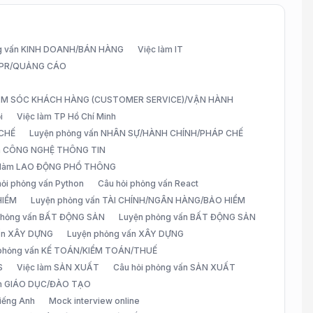
g vấn KINH DOANH/BÁN HÀNG
Việc làm IT
G/PR/QUẢNG CÁO
CHĂM SÓC KHÁCH HÀNG (CUSTOMER SERVICE)/VẬN HÀNH
i
Việc làm TP Hồ Chí Minh
 CHẾ
Luyện phỏng vấn NHÂN SỰ/HÀNH CHÍNH/PHÁP CHẾ
ấn CÔNG NGHỆ THÔNG TIN
 làm LAO ĐỘNG PHỔ THÔNG
hỏi phỏng vấn Python
Câu hỏi phỏng vấn React
HIỂM
Luyện phỏng vấn TÀI CHÍNH/NGÂN HÀNG/BẢO HIỂM
 phỏng vấn BẤT ĐỘNG SẢN
Luyện phỏng vấn BẤT ĐỘNG SẢN
vấn XÂY DỰNG
Luyện phỏng vấn XÂY DỰNG
 phỏng vấn KẾ TOÁN/KIỂM TOÁN/THUẾ
S
Việc làm SẢN XUẤT
Câu hỏi phỏng vấn SẢN XUẤT
àm GIÁO DỤC/ĐÀO TẠO
iếng Anh
Mock interview online