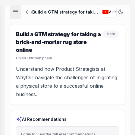
menu
arrow_back
dark_mode
expand_more
/
Build a GTM strategy for taking a brick-and-mortar rug store online
VI
Build a GTM strategy for taking a
Hard
brick-and-mortar rug store
online
Chiến lược sản phẩm
Understand how Product Strategists at
Wayfair navigate the challenges of migrating
a physical store to a successful online
business.
auto_awesome
AI Recommendations
Login to view the full AI recommendations.