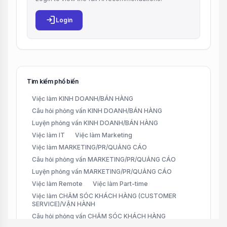
login
Login
Tìm kiếm phổ biến
Việc làm KINH DOANH/BÁN HÀNG
Câu hỏi phỏng vấn KINH DOANH/BÁN HÀNG
Luyện phỏng vấn KINH DOANH/BÁN HÀNG
Việc làm IT
Việc làm Marketing
Việc làm MARKETING/PR/QUẢNG CÁO
Câu hỏi phỏng vấn MARKETING/PR/QUẢNG CÁO
Luyện phỏng vấn MARKETING/PR/QUẢNG CÁO
Việc làm Remote
Việc làm Part-time
Việc làm CHĂM SÓC KHÁCH HÀNG (CUSTOMER
SERVICE)/VẬN HÀNH
Câu hỏi phỏng vấn CHĂM SÓC KHÁCH HÀNG
(CUSTOMER SERVICE)/VẬN HÀNH