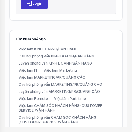
login
Login
Tìm kiếm phổ biến
Việc làm KINH DOANH/BÁN HÀNG
Câu hỏi phỏng vấn KINH DOANH/BÁN HÀNG
Luyện phỏng vấn KINH DOANH/BÁN HÀNG
Việc làm IT
Việc làm Marketing
Việc làm MARKETING/PR/QUẢNG CÁO
Câu hỏi phỏng vấn MARKETING/PR/QUẢNG CÁO
Luyện phỏng vấn MARKETING/PR/QUẢNG CÁO
Việc làm Remote
Việc làm Part-time
Việc làm CHĂM SÓC KHÁCH HÀNG (CUSTOMER
SERVICE)/VẬN HÀNH
Câu hỏi phỏng vấn CHĂM SÓC KHÁCH HÀNG
(CUSTOMER SERVICE)/VẬN HÀNH
Luyện phỏng vấn CHĂM SÓC KHÁCH HÀNG