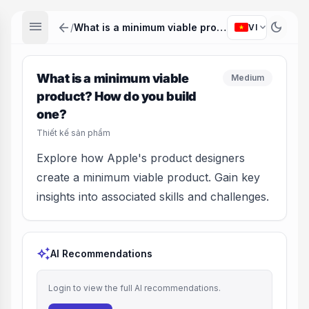
menu
arrow_back
dark_mode
expand_more
/
What is a minimum viable product? How do you build one?
VI
What is a minimum viable
Medium
product? How do you build
one?
Thiết kế sản phẩm
Explore how Apple's product designers
create a minimum viable product. Gain key
insights into associated skills and challenges.
auto_awesome
AI Recommendations
Login to view the full AI recommendations.