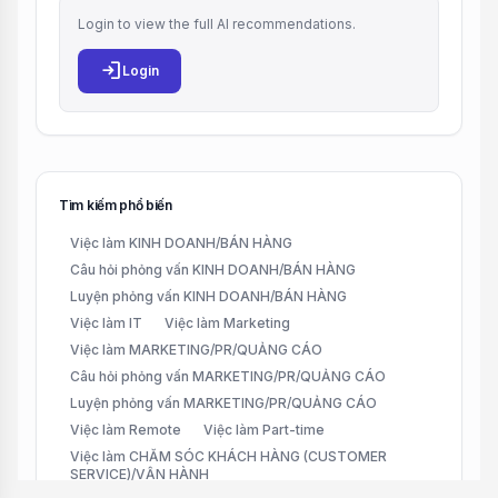
Login to view the full AI recommendations.
login
Login
Tìm kiếm phổ biến
Việc làm KINH DOANH/BÁN HÀNG
Câu hỏi phỏng vấn KINH DOANH/BÁN HÀNG
Luyện phỏng vấn KINH DOANH/BÁN HÀNG
Việc làm IT
Việc làm Marketing
Việc làm MARKETING/PR/QUẢNG CÁO
Câu hỏi phỏng vấn MARKETING/PR/QUẢNG CÁO
Luyện phỏng vấn MARKETING/PR/QUẢNG CÁO
Việc làm Remote
Việc làm Part-time
Việc làm CHĂM SÓC KHÁCH HÀNG (CUSTOMER
SERVICE)/VẬN HÀNH