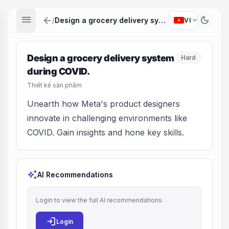
menu
arrow_back
dark_mode
expand_more
/
Design a grocery delivery system during COVID.
VI
Design a grocery delivery system
Hard
during COVID.
Thiết kế sản phẩm
Unearth how Meta's product designers
innovate in challenging environments like
COVID. Gain insights and hone key skills.
auto_awesome
AI Recommendations
Login to view the full AI recommendations.
login
Login