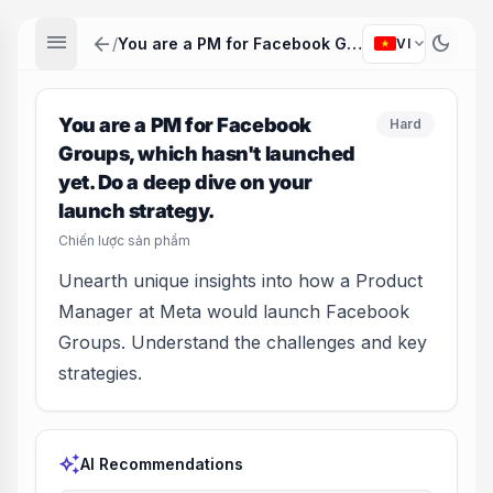
menu
arrow_back
dark_mode
expand_more
/
You are a PM for Facebook Groups, which hasn't launched yet. Do a deep dive on your launch strategy.
VI
You are a PM for Facebook
Hard
Groups, which hasn't launched
yet. Do a deep dive on your
launch strategy.
Chiến lược sản phẩm
Unearth unique insights into how a Product
Manager at Meta would launch Facebook
Groups. Understand the challenges and key
strategies.
auto_awesome
AI Recommendations