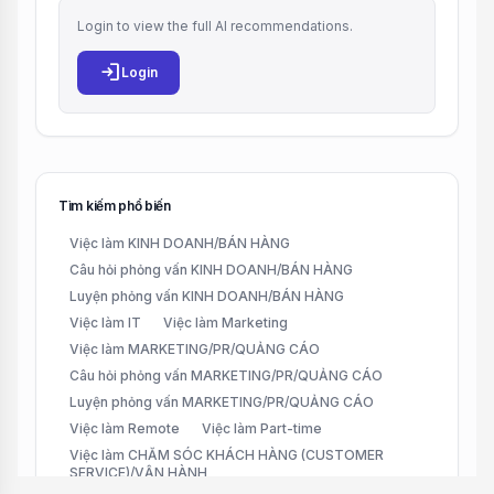
Login to view the full AI recommendations.
login
Login
Tìm kiếm phổ biến
Việc làm KINH DOANH/BÁN HÀNG
Câu hỏi phỏng vấn KINH DOANH/BÁN HÀNG
Luyện phỏng vấn KINH DOANH/BÁN HÀNG
Việc làm IT
Việc làm Marketing
Việc làm MARKETING/PR/QUẢNG CÁO
Câu hỏi phỏng vấn MARKETING/PR/QUẢNG CÁO
Luyện phỏng vấn MARKETING/PR/QUẢNG CÁO
Việc làm Remote
Việc làm Part-time
Việc làm CHĂM SÓC KHÁCH HÀNG (CUSTOMER
SERVICE)/VẬN HÀNH