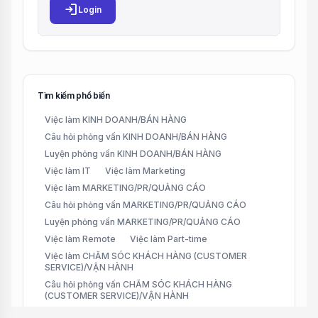
login
Login
Tìm kiếm phổ biến
Việc làm KINH DOANH/BÁN HÀNG
Câu hỏi phỏng vấn KINH DOANH/BÁN HÀNG
Luyện phỏng vấn KINH DOANH/BÁN HÀNG
Việc làm IT
Việc làm Marketing
Việc làm MARKETING/PR/QUẢNG CÁO
Câu hỏi phỏng vấn MARKETING/PR/QUẢNG CÁO
Luyện phỏng vấn MARKETING/PR/QUẢNG CÁO
Việc làm Remote
Việc làm Part-time
Việc làm CHĂM SÓC KHÁCH HÀNG (CUSTOMER
SERVICE)/VẬN HÀNH
Câu hỏi phỏng vấn CHĂM SÓC KHÁCH HÀNG
(CUSTOMER SERVICE)/VẬN HÀNH
Luyện phỏng vấn CHĂM SÓC KHÁCH HÀNG