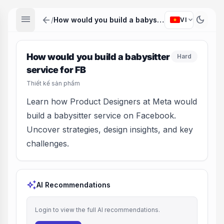
menu
arrow_back
dark_mode
expand_more
/
How would you build a babysitter service for FB
VI
How would you build a babysitter
Hard
service for FB
Thiết kế sản phẩm
Learn how Product Designers at Meta would
build a babysitter service on Facebook.
Uncover strategies, design insights, and key
challenges.
auto_awesome
AI Recommendations
Login to view the full AI recommendations.