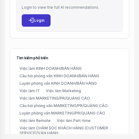
Login to view the full AI recommendations.
login
Login
Tìm kiếm phổ biến
Việc làm KINH DOANH/BÁN HÀNG
Câu hỏi phỏng vấn KINH DOANH/BÁN HÀNG
Luyện phỏng vấn KINH DOANH/BÁN HÀNG
Việc làm IT
Việc làm Marketing
Việc làm MARKETING/PR/QUẢNG CÁO
Câu hỏi phỏng vấn MARKETING/PR/QUẢNG CÁO
Luyện phỏng vấn MARKETING/PR/QUẢNG CÁO
Việc làm Remote
Việc làm Part-time
Việc làm CHĂM SÓC KHÁCH HÀNG (CUSTOMER
SERVICE)/VẬN HÀNH