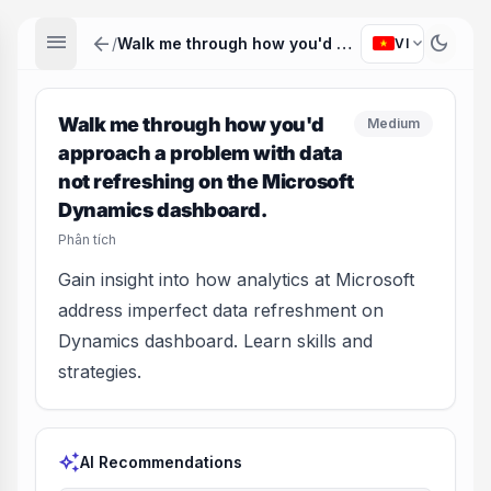
menu
arrow_back
dark_mode
expand_more
/
Walk me through how you'd approach a problem with data not refreshing on the Microsoft Dynamics dashboard.
VI
Walk me through how you'd
Medium
approach a problem with data
not refreshing on the Microsoft
Dynamics dashboard.
Phân tích
Gain insight into how analytics at Microsoft
address imperfect data refreshment on
Dynamics dashboard. Learn skills and
strategies.
auto_awesome
AI Recommendations