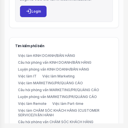
login
Login
Tìm kiếm phổ biến
Việc làm KINH DOANH/BÁN HÀNG
Câu hỏi phỏng vấn KINH DOANH/BÁN HÀNG
Luyện phỏng vấn KINH DOANH/BÁN HÀNG
Việc làm IT
Việc làm Marketing
Việc làm MARKETING/PR/QUẢNG CÁO
Câu hỏi phỏng vấn MARKETING/PR/QUẢNG CÁO
Luyện phỏng vấn MARKETING/PR/QUẢNG CÁO
Việc làm Remote
Việc làm Part-time
Việc làm CHĂM SÓC KHÁCH HÀNG (CUSTOMER
SERVICE)/VẬN HÀNH
Câu hỏi phỏng vấn CHĂM SÓC KHÁCH HÀNG
(CUSTOMER SERVICE)/VẬN HÀNH