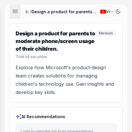
menu
arrow_back
dark_mode
expand_more
/
Design a product for parents to moderate phone/screen usage of their children.
VI
Design a product for parents to
Medium
moderate phone/screen usage
of their children.
Thiết kế sản phẩm
Explore how Microsoft's product-design
team creates solutions for managing
children's technology use. Gain insights and
develop key skills.
auto_awesome
AI Recommendations
Login to view the full AI recommendations.