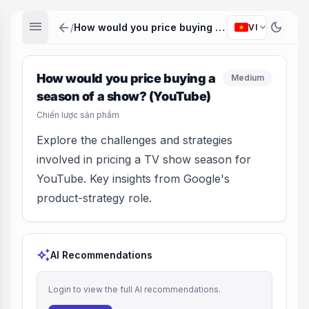
menu
arrow_back
dark_mode
expand_more
/
How would you price buying a season of a show? (YouTube)
VI
How would you price buying a
Medium
season of a show? (YouTube)
Chiến lược sản phẩm
Explore the challenges and strategies
involved in pricing a TV show season for
YouTube. Key insights from Google's
product-strategy role.
auto_awesome
AI Recommendations
Login to view the full AI recommendations.