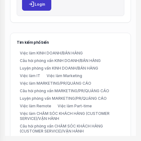
login
Login
Tìm kiếm phổ biến
Việc làm KINH DOANH/BÁN HÀNG
Câu hỏi phỏng vấn KINH DOANH/BÁN HÀNG
Luyện phỏng vấn KINH DOANH/BÁN HÀNG
Việc làm IT
Việc làm Marketing
Việc làm MARKETING/PR/QUẢNG CÁO
Câu hỏi phỏng vấn MARKETING/PR/QUẢNG CÁO
Luyện phỏng vấn MARKETING/PR/QUẢNG CÁO
Việc làm Remote
Việc làm Part-time
Việc làm CHĂM SÓC KHÁCH HÀNG (CUSTOMER
SERVICE)/VẬN HÀNH
Câu hỏi phỏng vấn CHĂM SÓC KHÁCH HÀNG
(CUSTOMER SERVICE)/VẬN HÀNH
Luyện phỏng vấn CHĂM SÓC KHÁCH HÀNG