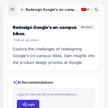
menu
arrow_back
dark_mode
expand_more
/
Redesign Google's on-campus bikes.
VI
Redesign Google's on-campus
Medium
bikes.
Thiết kế sản phẩm
Explore the challenges of redesigning
Google's on-campus bikes. Gain insights into
the product design process at Google.
auto_awesome
AI Recommendations
Login to view the full AI recommendations.
login
Login