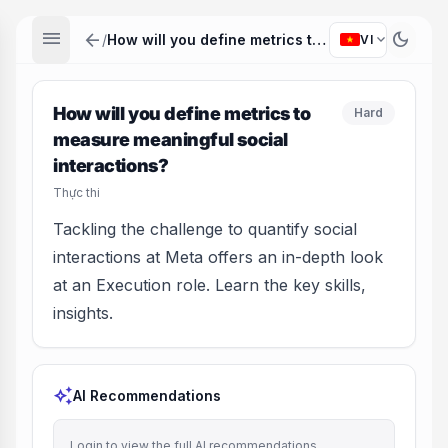
menu
arrow_back
dark_mode
expand_more
/
How will you define metrics to measure meaningful social interactions?
VI
How will you define metrics to
Hard
measure meaningful social
interactions?
Thực thi
Tackling the challenge to quantify social
interactions at Meta offers an in-depth look
at an Execution role. Learn the key skills,
insights.
auto_awesome
AI Recommendations
Login to view the full AI recommendations.