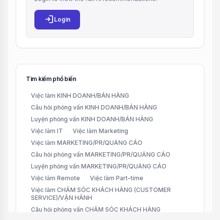
login
Login
Tìm kiếm phổ biến
Việc làm KINH DOANH/BÁN HÀNG
Câu hỏi phỏng vấn KINH DOANH/BÁN HÀNG
Luyện phỏng vấn KINH DOANH/BÁN HÀNG
Việc làm IT
Việc làm Marketing
Việc làm MARKETING/PR/QUẢNG CÁO
Câu hỏi phỏng vấn MARKETING/PR/QUẢNG CÁO
Luyện phỏng vấn MARKETING/PR/QUẢNG CÁO
Việc làm Remote
Việc làm Part-time
Việc làm CHĂM SÓC KHÁCH HÀNG (CUSTOMER
SERVICE)/VẬN HÀNH
Câu hỏi phỏng vấn CHĂM SÓC KHÁCH HÀNG
(CUSTOMER SERVICE)/VẬN HÀNH