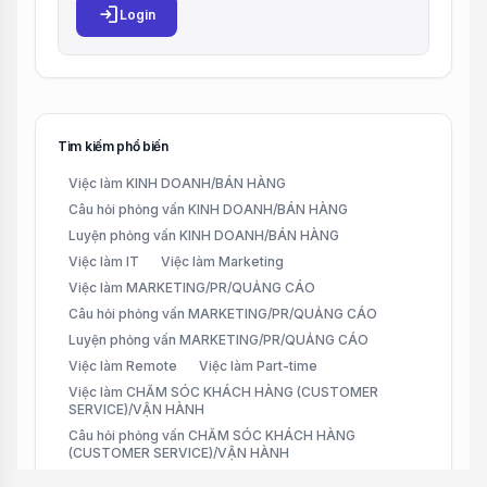
login
Login
Tìm kiếm phổ biến
Việc làm KINH DOANH/BÁN HÀNG
Câu hỏi phỏng vấn KINH DOANH/BÁN HÀNG
Luyện phỏng vấn KINH DOANH/BÁN HÀNG
Việc làm IT
Việc làm Marketing
Việc làm MARKETING/PR/QUẢNG CÁO
Câu hỏi phỏng vấn MARKETING/PR/QUẢNG CÁO
Luyện phỏng vấn MARKETING/PR/QUẢNG CÁO
Việc làm Remote
Việc làm Part-time
Việc làm CHĂM SÓC KHÁCH HÀNG (CUSTOMER
SERVICE)/VẬN HÀNH
Câu hỏi phỏng vấn CHĂM SÓC KHÁCH HÀNG
(CUSTOMER SERVICE)/VẬN HÀNH
Luyện phỏng vấn CHĂM SÓC KHÁCH HÀNG