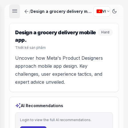
menu
arrow_back
dark_mode
expand_more
/
Design a grocery delivery mobile app.
VI
Design a grocery delivery mobile
Hard
app.
Thiết kế sản phẩm
Uncover how Meta's Product Designers
approach mobile app design. Key
challenges, user experience tactics, and
expert advice unveiled.
auto_awesome
AI Recommendations
Login to view the full AI recommendations.