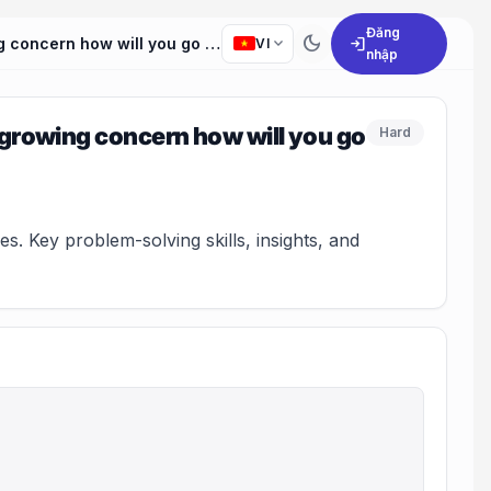
Đăng
dark_mode
expand_more
login
Amusement park has a ride which has huge line, this is a growing concern how will you go about it
VI
nhập
a growing concern how will you go
Hard
. Key problem-solving skills, insights, and