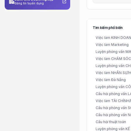
apartment
open_in_new
Đăng tin tuyển dụng
Tìm kiếm phổ biến
Việc làm KINH DO
Việc làm Marketing
Luyện phỏng vấn 
Việc làm CHĂM SÓ
Luyện phỏng vấn 
Việc làm NHÂN SỰ
Việc làm Đà Nẵng
Luyện phỏng vấn C
Câu hỏi phỏng vấn
Việc làm TÀI CHÍN
Câu hỏi phỏng vấn 
Câu hỏi phỏng vấn N
Câu hỏi thuật toán
Luyện phỏng vấn K