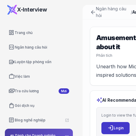
Ngân hàng câu
X-Interview
arrow_back
/
hỏi
dashboard
Trang chủ
Amusement pa
about it
code_blocks
Ngân hàng câu hỏi
Phân tích
video_camera_front
Luyện tập phỏng vấn
Unearth how Micr
inspired solutions
work
Việc làm
payments
Tra cứu lương
Mới
auto_awesome
AI Recommenda
shopping_bag
Gói dịch vụ
Login to view the f
article
Blog nghề nghiệp
open_in_new
login
Login
Dành cho Doanh nghiệp