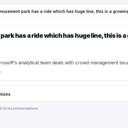
rk has a ride which has huge line, this is 
osoft's analytical team deals with crowd management issues
.
tions
ull AI recommendations.