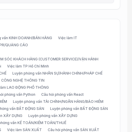
g vấn KINH DOANH/BÁN HÀNG
Việc làm IT
G/PR/QUẢNG CÁO
CHĂM SÓC KHÁCH HÀNG (CUSTOMER SERVICE)/VẬN HÀNH
i
Việc làm TP Hồ Chí Minh
 CHẾ
Luyện phỏng vấn NHÂN SỰ/HÀNH CHÍNH/PHÁP CHẾ
ấn CÔNG NGHỆ THÔNG TIN
 làm LAO ĐỘNG PHỔ THÔNG
hỏi phỏng vấn Python
Câu hỏi phỏng vấn React
HIỂM
Luyện phỏng vấn TÀI CHÍNH/NGÂN HÀNG/BẢO HIỂM
 phỏng vấn BẤT ĐỘNG SẢN
Luyện phỏng vấn BẤT ĐỘNG SẢN
vấn XÂY DỰNG
Luyện phỏng vấn XÂY DỰNG
 phỏng vấn KẾ TOÁN/KIỂM TOÁN/THUẾ
S
Việc làm SẢN XUẤT
Câu hỏi phỏng vấn SẢN XUẤT