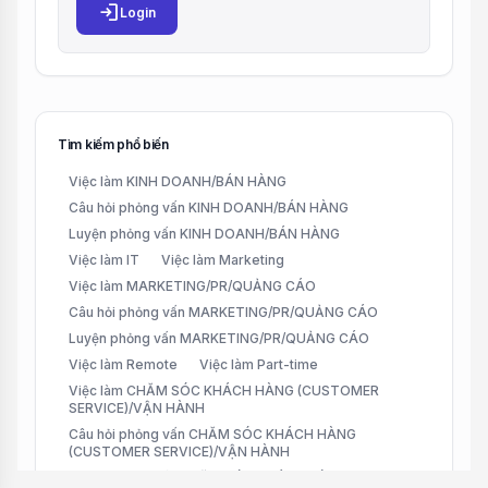
login
Login
Tìm kiếm phổ biến
Việc làm KINH DOANH/BÁN HÀNG
Câu hỏi phỏng vấn KINH DOANH/BÁN HÀNG
Luyện phỏng vấn KINH DOANH/BÁN HÀNG
Việc làm IT
Việc làm Marketing
Việc làm MARKETING/PR/QUẢNG CÁO
Câu hỏi phỏng vấn MARKETING/PR/QUẢNG CÁO
Luyện phỏng vấn MARKETING/PR/QUẢNG CÁO
Việc làm Remote
Việc làm Part-time
Việc làm CHĂM SÓC KHÁCH HÀNG (CUSTOMER
SERVICE)/VẬN HÀNH
Câu hỏi phỏng vấn CHĂM SÓC KHÁCH HÀNG
(CUSTOMER SERVICE)/VẬN HÀNH
Luyện phỏng vấn CHĂM SÓC KHÁCH HÀNG