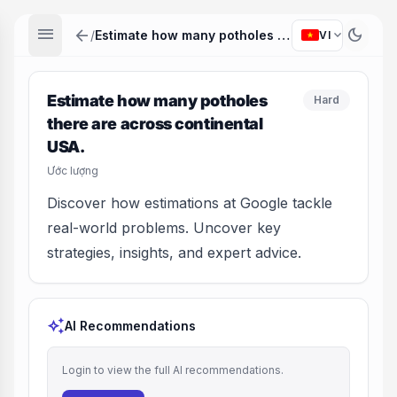
menu
arrow_back
dark_mode
expand_more
/
Estimate how many potholes there are across continental USA.
VI
Estimate how many potholes
Hard
there are across continental
USA.
Ước lượng
Discover how estimations at Google tackle
real-world problems. Uncover key
strategies, insights, and expert advice.
auto_awesome
AI Recommendations
Login to view the full AI recommendations.