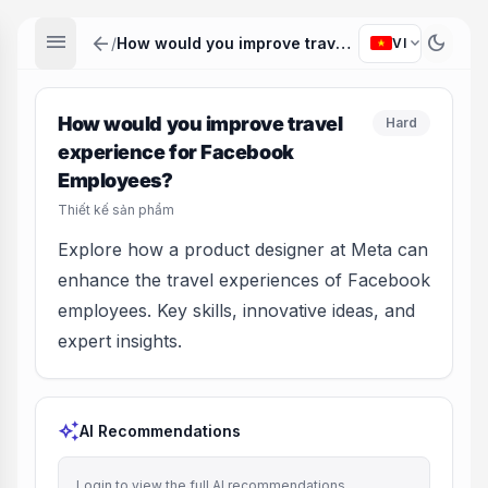
menu
arrow_back
dark_mode
expand_more
/
How would you improve travel experience for Facebook Employees?
VI
How would you improve travel
Hard
experience for Facebook
Employees?
Thiết kế sản phẩm
Explore how a product designer at Meta can
enhance the travel experiences of Facebook
employees. Key skills, innovative ideas, and
expert insights.
auto_awesome
AI Recommendations
Login to view the full AI recommendations.