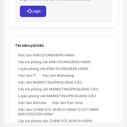
login
Login
Tìm kiếm phổ biến
Việc làm KINH DOANH/BÁN HÀNG
Câu hỏi phỏng vấn KINH DOANH/BÁN HÀNG
Luyện phỏng vấn KINH DOANH/BÁN HÀNG
Việc làm IT
Việc làm Marketing
Việc làm MARKETING/PR/QUẢNG CÁO
Câu hỏi phỏng vấn MARKETING/PR/QUẢNG CÁO
Luyện phỏng vấn MARKETING/PR/QUẢNG CÁO
Việc làm Remote
Việc làm Part-time
Việc làm CHĂM SÓC KHÁCH HÀNG (CUSTOMER
SERVICE)/VẬN HÀNH
Câu hỏi phỏng vấn CHĂM SÓC KHÁCH HÀNG
(CUSTOMER SERVICE)/VẬN HÀNH