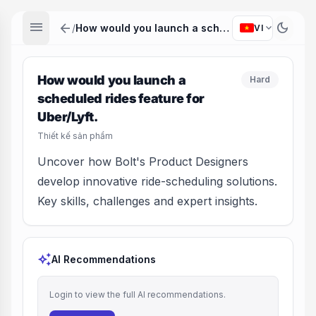
menu
arrow_back
dark_mode
expand_more
/
How would you launch a scheduled rides feature for Uber/Lyft.
VI
How would you launch a
Hard
scheduled rides feature for
Uber/Lyft.
Thiết kế sản phẩm
Uncover how Bolt's Product Designers
develop innovative ride-scheduling solutions.
Key skills, challenges and expert insights.
auto_awesome
AI Recommendations
Login to view the full AI recommendations.