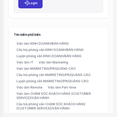
login
Login
Tìm kiếm phổ biến
Việc làm KINH DOANH/BÁN HÀNG
Câu hỏi phỏng vấn KINH DOANH/BÁN HÀNG
Luyện phỏng vấn KINH DOANH/BÁN HÀNG
Việc làm IT
Việc làm Marketing
Việc làm MARKETING/PR/QUẢNG CÁO
Câu hỏi phỏng vấn MARKETING/PR/QUẢNG CÁO
Luyện phỏng vấn MARKETING/PR/QUẢNG CÁO
Việc làm Remote
Việc làm Part-time
Việc làm CHĂM SÓC KHÁCH HÀNG (CUSTOMER
SERVICE)/VẬN HÀNH
Câu hỏi phỏng vấn CHĂM SÓC KHÁCH HÀNG
(CUSTOMER SERVICE)/VẬN HÀNH
Luyện phỏng vấn CHĂM SÓC KHÁCH HÀNG