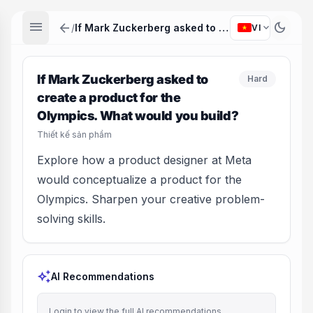
menu
arrow_back
dark_mode
expand_more
/
If Mark Zuckerberg asked to create a product for the Olympics. What would you build?
VI
If Mark Zuckerberg asked to
Hard
create a product for the
Olympics. What would you build?
Thiết kế sản phẩm
Explore how a product designer at Meta
would conceptualize a product for the
Olympics. Sharpen your creative problem-
solving skills.
auto_awesome
AI Recommendations
Login to view the full AI recommendations.