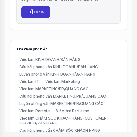
login
Login
Tìm kiếm phổ biến
Việc làm KINH DOANH/BÁN HÀNG
Câu hỏi phỏng vấn KINH DOANH/BÁN HÀNG
Luyện phỏng vấn KINH DOANH/BÁN HÀNG
Việc làm IT
Việc làm Marketing
Việc làm MARKETING/PR/QUẢNG CÁO
Câu hỏi phỏng vấn MARKETING/PR/QUẢNG CÁO
Luyện phỏng vấn MARKETING/PR/QUẢNG CÁO
Việc làm Remote
Việc làm Part-time
Việc làm CHĂM SÓC KHÁCH HÀNG (CUSTOMER
SERVICE)/VẬN HÀNH
Câu hỏi phỏng vấn CHĂM SÓC KHÁCH HÀNG
(CUSTOMER SERVICE)/VẬN HÀNH