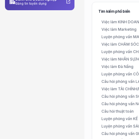
apartment
open_in_new
Đăng tin tuyển dụng
Tìm kiếm phổ biến
Việc làm KINH DO
Việc làm Marketing
Luyện phỏng vấn 
Việc làm CHĂM SÓ
Luyện phỏng vấn 
Việc làm NHÂN SỰ
Việc làm Đà Nẵng
Luyện phỏng vấn C
Câu hỏi phỏng vấn
Việc làm TÀI CHÍN
Câu hỏi phỏng vấn 
Câu hỏi phỏng vấn N
Câu hỏi thuật toán
Luyện phỏng vấn K
Luyện phỏng vấn S
Câu hỏi phỏng vấn