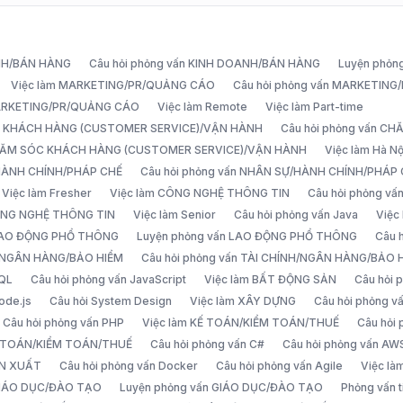
ANH/BÁN HÀNG
Câu hỏi phỏng vấn KINH DOANH/BÁN HÀNG
Luyện phỏn
Việc làm MARKETING/PR/QUẢNG CÁO
Câu hỏi phỏng vấn MARKETIN
MARKETING/PR/QUẢNG CÁO
Việc làm Remote
Việc làm Part-time
C KHÁCH HÀNG (CUSTOMER SERVICE)/VẬN HÀNH
Câu hỏi phỏng vấn 
CHĂM SÓC KHÁCH HÀNG (CUSTOMER SERVICE)/VẬN HÀNH
Việc làm Hà Nộ
/HÀNH CHÍNH/PHÁP CHẾ
Câu hỏi phỏng vấn NHÂN SỰ/HÀNH CHÍNH/PHÁP
Việc làm Fresher
Việc làm CÔNG NGHỆ THÔNG TIN
Câu hỏi phỏng v
ÔNG NGHỆ THÔNG TIN
Việc làm Senior
Câu hỏi phỏng vấn Java
Việc
 LAO ĐỘNG PHỔ THÔNG
Luyện phỏng vấn LAO ĐỘNG PHỔ THÔNG
Câu 
H/NGÂN HÀNG/BẢO HIỂM
Câu hỏi phỏng vấn TÀI CHÍNH/NGÂN HÀNG/BẢO 
SQL
Câu hỏi phỏng vấn JavaScript
Việc làm BẤT ĐỘNG SẢN
Câu hỏi
ode.js
Câu hỏi System Design
Việc làm XÂY DỰNG
Câu hỏi phỏng 
Câu hỏi phỏng vấn PHP
Việc làm KẾ TOÁN/KIỂM TOÁN/THUẾ
Câu hỏi
Ế TOÁN/KIỂM TOÁN/THUẾ
Câu hỏi phỏng vấn C#
Câu hỏi phỏng vấn AW
ẢN XUẤT
Câu hỏi phỏng vấn Docker
Câu hỏi phỏng vấn Agile
Việc l
 GIÁO DỤC/ĐÀO TẠO
Luyện phỏng vấn GIÁO DỤC/ĐÀO TẠO
Phỏng vấn t