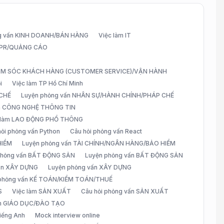
g vấn KINH DOANH/BÁN HÀNG
Việc làm IT
G/PR/QUẢNG CÁO
CHĂM SÓC KHÁCH HÀNG (CUSTOMER SERVICE)/VẬN HÀNH
i
Việc làm TP Hồ Chí Minh
 CHẾ
Luyện phỏng vấn NHÂN SỰ/HÀNH CHÍNH/PHÁP CHẾ
ấn CÔNG NGHỆ THÔNG TIN
 làm LAO ĐỘNG PHỔ THÔNG
hỏi phỏng vấn Python
Câu hỏi phỏng vấn React
HIỂM
Luyện phỏng vấn TÀI CHÍNH/NGÂN HÀNG/BẢO HIỂM
 phỏng vấn BẤT ĐỘNG SẢN
Luyện phỏng vấn BẤT ĐỘNG SẢN
vấn XÂY DỰNG
Luyện phỏng vấn XÂY DỰNG
 phỏng vấn KẾ TOÁN/KIỂM TOÁN/THUẾ
S
Việc làm SẢN XUẤT
Câu hỏi phỏng vấn SẢN XUẤT
àm GIÁO DỤC/ĐÀO TẠO
iếng Anh
Mock interview online