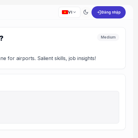
dark_mode
expand_more
login
VI
Đăng nhập
t?
Medium
or airports. Salient skills, job insights!