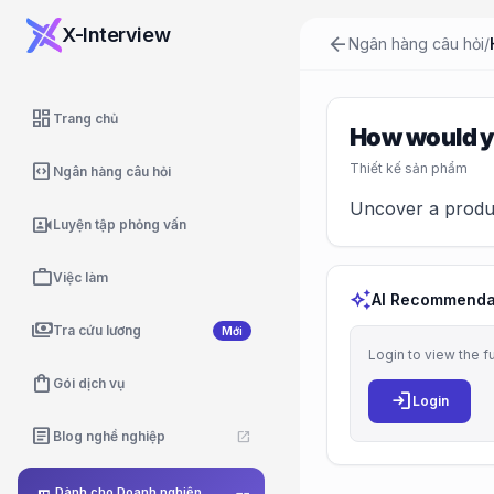
X-Interview
arrow_back
Ngân hàng câu hỏi
/
dashboard
Trang chủ
How would yo
code_blocks
Thiết kế sản phẩm
Ngân hàng câu hỏi
Uncover a product
video_camera_front
Luyện tập phỏng vấn
work
Việc làm
auto_awesome
AI Recommenda
payments
Tra cứu lương
Mới
Login to view the f
shopping_bag
Gói dịch vụ
login
Login
article
Blog nghề nghiệp
open_in_new
Dành cho Doanh nghiệp