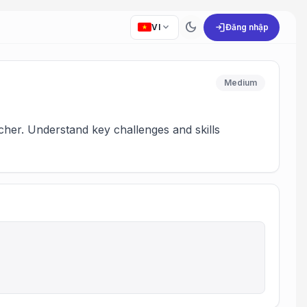
dark_mode
expand_more
login
VI
Đăng nhập
Medium
cher. Understand key challenges and skills