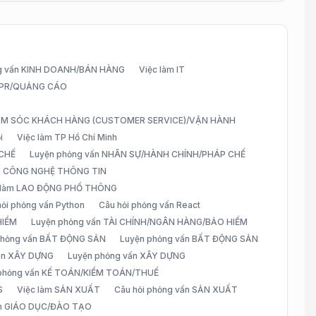
g vấn KINH DOANH/BÁN HÀNG
Việc làm IT
G/PR/QUẢNG CÁO
CHĂM SÓC KHÁCH HÀNG (CUSTOMER SERVICE)/VẬN HÀNH
i
Việc làm TP Hồ Chí Minh
 CHẾ
Luyện phỏng vấn NHÂN SỰ/HÀNH CHÍNH/PHÁP CHẾ
ấn CÔNG NGHỆ THÔNG TIN
 làm LAO ĐỘNG PHỔ THÔNG
hỏi phỏng vấn Python
Câu hỏi phỏng vấn React
HIỂM
Luyện phỏng vấn TÀI CHÍNH/NGÂN HÀNG/BẢO HIỂM
 phỏng vấn BẤT ĐỘNG SẢN
Luyện phỏng vấn BẤT ĐỘNG SẢN
vấn XÂY DỰNG
Luyện phỏng vấn XÂY DỰNG
 phỏng vấn KẾ TOÁN/KIỂM TOÁN/THUẾ
S
Việc làm SẢN XUẤT
Câu hỏi phỏng vấn SẢN XUẤT
àm GIÁO DỤC/ĐÀO TẠO