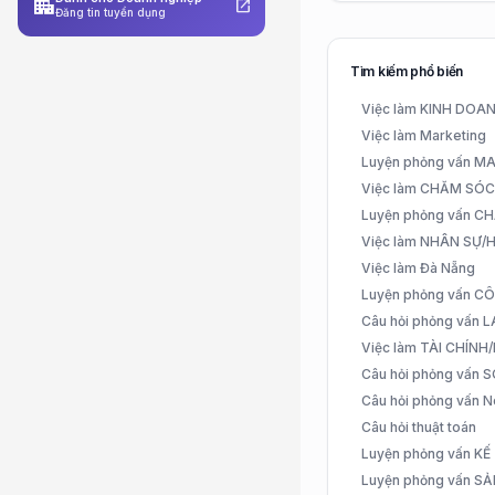
apartment
open_in_new
Đăng tin tuyển dụng
Tìm kiếm phổ biến
Việc làm KINH DO
Việc làm Marketing
Luyện phỏng vấn 
Việc làm CHĂM SÓ
Luyện phỏng vấn 
Việc làm NHÂN SỰ
Việc làm Đà Nẵng
Luyện phỏng vấn C
Câu hỏi phỏng vấn
Việc làm TÀI CHÍN
Câu hỏi phỏng vấn 
Câu hỏi phỏng vấn N
Câu hỏi thuật toán
Luyện phỏng vấn K
Luyện phỏng vấn S