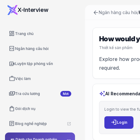
X-Interview
arrow_back
Ngân hàng câu hỏi
/
dashboard
Trang chủ
How would yo
code_blocks
Thiết kế sản phẩm
Ngân hàng câu hỏi
Explore how produ
video_camera_front
Luyện tập phỏng vấn
required.
work
Việc làm
payments
auto_awesome
AI Recommenda
Tra cứu lương
Mới
shopping_bag
Gói dịch vụ
Login to view the f
login
article
Login
Blog nghề nghiệp
open_in_new
Dành cho Doanh nghiệp