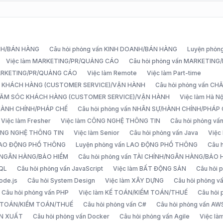
ANH/BÁN HÀNG
Câu hỏi phỏng vấn KINH DOANH/BÁN HÀNG
Luyện phỏn
Việc làm MARKETING/PR/QUẢNG CÁO
Câu hỏi phỏng vấn MARKETIN
MARKETING/PR/QUẢNG CÁO
Việc làm Remote
Việc làm Part-time
C KHÁCH HÀNG (CUSTOMER SERVICE)/VẬN HÀNH
Câu hỏi phỏng vấn 
CHĂM SÓC KHÁCH HÀNG (CUSTOMER SERVICE)/VẬN HÀNH
Việc làm Hà Nộ
/HÀNH CHÍNH/PHÁP CHẾ
Câu hỏi phỏng vấn NHÂN SỰ/HÀNH CHÍNH/PHÁP
Việc làm Fresher
Việc làm CÔNG NGHỆ THÔNG TIN
Câu hỏi phỏng v
ÔNG NGHỆ THÔNG TIN
Việc làm Senior
Câu hỏi phỏng vấn Java
Việc
 LAO ĐỘNG PHỔ THÔNG
Luyện phỏng vấn LAO ĐỘNG PHỔ THÔNG
Câu 
H/NGÂN HÀNG/BẢO HIỂM
Câu hỏi phỏng vấn TÀI CHÍNH/NGÂN HÀNG/BẢO 
SQL
Câu hỏi phỏng vấn JavaScript
Việc làm BẤT ĐỘNG SẢN
Câu hỏi
ode.js
Câu hỏi System Design
Việc làm XÂY DỰNG
Câu hỏi phỏng 
Câu hỏi phỏng vấn PHP
Việc làm KẾ TOÁN/KIỂM TOÁN/THUẾ
Câu hỏi
Ế TOÁN/KIỂM TOÁN/THUẾ
Câu hỏi phỏng vấn C#
Câu hỏi phỏng vấn AW
ẢN XUẤT
Câu hỏi phỏng vấn Docker
Câu hỏi phỏng vấn Agile
Việc l