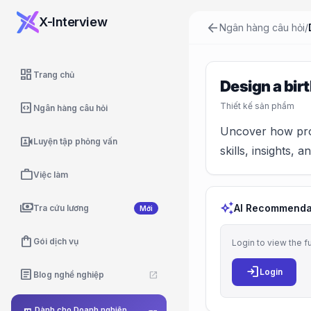
X-Interview
arrow_back
Ngân hàng câu hỏi
/
dashboard
Trang chủ
Design a bir
code_blocks
Thiết kế sản phẩm
Ngân hàng câu hỏi
Uncover how prod
video_camera_front
Luyện tập phỏng vấn
skills, insights, a
work
Việc làm
payments
auto_awesome
AI Recommenda
Tra cứu lương
Mới
shopping_bag
Gói dịch vụ
Login to view the f
login
article
Login
Blog nghề nghiệp
open_in_new
Dành cho Doanh nghiệp