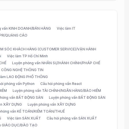
g vấn KINH DOANH/BÁN HÀNG
Việc làm IT
G/PR/QUẢNG CÁO
CHĂM SÓC KHÁCH HÀNG (CUSTOMER SERVICE)/VẬN HÀNH
i
Việc làm TP Hồ Chí Minh
 CHẾ
Luyện phỏng vấn NHÂN SỰ/HÀNH CHÍNH/PHÁP CHẾ
ấn CÔNG NGHỆ THÔNG TIN
 làm LAO ĐỘNG PHỔ THÔNG
hỏi phỏng vấn Python
Câu hỏi phỏng vấn React
HIỂM
Luyện phỏng vấn TÀI CHÍNH/NGÂN HÀNG/BẢO HIỂM
 phỏng vấn BẤT ĐỘNG SẢN
Luyện phỏng vấn BẤT ĐỘNG SẢN
vấn XÂY DỰNG
Luyện phỏng vấn XÂY DỰNG
 phỏng vấn KẾ TOÁN/KIỂM TOÁN/THUẾ
S
Việc làm SẢN XUẤT
Câu hỏi phỏng vấn SẢN XUẤT
àm GIÁO DỤC/ĐÀO TẠO