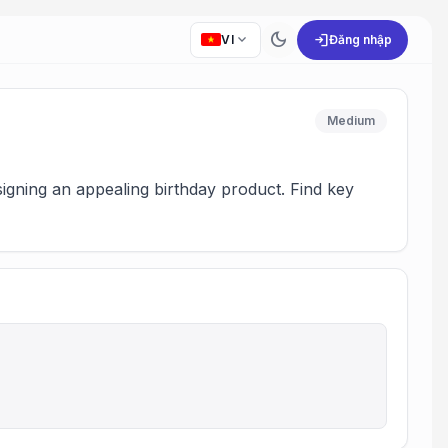
dark_mode
expand_more
login
VI
Đăng nhập
Medium
gning an appealing birthday product. Find key