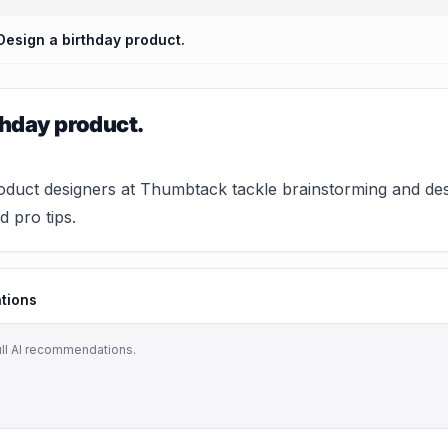
Design a birthday product.
thday product.
uct designers at Thumbtack tackle brainstorming and desi
nd pro tips.
tions
ull AI recommendations.