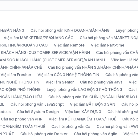
ANH/BÁN HÀNG
Câu hỏi phỏng vấn KINH DOANH/BÁN HÀNG
Luyện phỏn
Việc làm MARKETING/PR/QUẢNG CÁO
Câu hỏi phỏng vấn MARKETIN
MARKETING/PR/QUẢNG CÁO
Việc làm Remote
Việc làm Part-time
C KHÁCH HÀNG (CUSTOMER SERVICE)/VẬN HÀNH
Câu hỏi phỏng vấn 
CHĂM SÓC KHÁCH HÀNG (CUSTOMER SERVICE)/VẬN HÀNH
Việc làm Hà Nộ
/HÀNH CHÍNH/PHÁP CHẾ
Câu hỏi phỏng vấn NHÂN SỰ/HÀNH CHÍNH/PHÁP
Việc làm Fresher
Việc làm CÔNG NGHỆ THÔNG TIN
Câu hỏi phỏng v
ÔNG NGHỆ THÔNG TIN
Việc làm Senior
Câu hỏi phỏng vấn Java
Việc
 LAO ĐỘNG PHỔ THÔNG
Luyện phỏng vấn LAO ĐỘNG PHỔ THÔNG
Câu 
H/NGÂN HÀNG/BẢO HIỂM
Câu hỏi phỏng vấn TÀI CHÍNH/NGÂN HÀNG/BẢO 
SQL
Câu hỏi phỏng vấn JavaScript
Việc làm BẤT ĐỘNG SẢN
Câu hỏi
ode.js
Câu hỏi System Design
Việc làm XÂY DỰNG
Câu hỏi phỏng 
Câu hỏi phỏng vấn PHP
Việc làm KẾ TOÁN/KIỂM TOÁN/THUẾ
Câu hỏi
Ế TOÁN/KIỂM TOÁN/THUẾ
Câu hỏi phỏng vấn C#
Câu hỏi phỏng vấn AW
ẢN XUẤT
Câu hỏi phỏng vấn Docker
Câu hỏi phỏng vấn Agile
Việc l