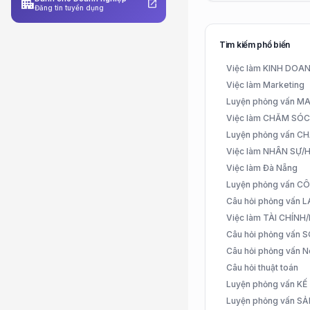
apartment
open_in_new
Đăng tin tuyển dụng
Tìm kiếm phổ biến
Việc làm KINH DO
Việc làm Marketing
Luyện phỏng vấn 
Việc làm CHĂM SÓ
Luyện phỏng vấn 
Việc làm NHÂN SỰ
Việc làm Đà Nẵng
Luyện phỏng vấn C
Câu hỏi phỏng vấn
Việc làm TÀI CHÍN
Câu hỏi phỏng vấn 
Câu hỏi phỏng vấn N
Câu hỏi thuật toán
Luyện phỏng vấn K
Luyện phỏng vấn S