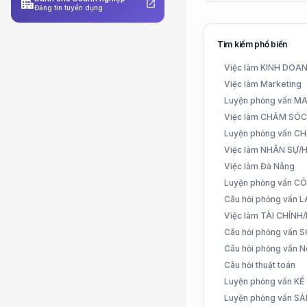
apartment
open_in_new
Đăng tin tuyển dụng
Tìm kiếm phổ biến
Việc làm KINH DO
Việc làm Marketing
Luyện phỏng vấn 
Việc làm CHĂM SÓ
Luyện phỏng vấn 
Việc làm NHÂN SỰ
Việc làm Đà Nẵng
Luyện phỏng vấn C
Câu hỏi phỏng vấn
Việc làm TÀI CHÍN
Câu hỏi phỏng vấn 
Câu hỏi phỏng vấn N
Câu hỏi thuật toán
Luyện phỏng vấn K
Luyện phỏng vấn S