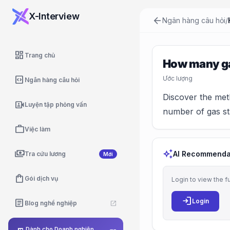
X-Interview
arrow_back
Ngân hàng câu hỏi
/
dashboard
Trang chủ
How many gas
code_blocks
Ước lượng
Ngân hàng câu hỏi
Discover the met
video_camera_front
Luyện tập phỏng vấn
number of gas sta
work
Việc làm
payments
auto_awesome
AI Recommenda
Tra cứu lương
Mới
shopping_bag
Gói dịch vụ
Login to view the f
login
article
Login
Blog nghề nghiệp
open_in_new
Dành cho Doanh nghiệp