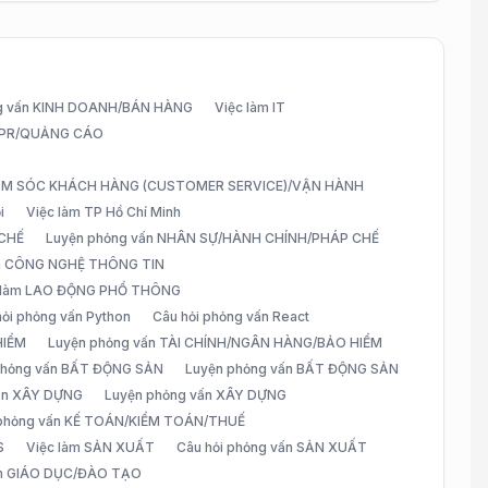
g vấn KINH DOANH/BÁN HÀNG
Việc làm IT
G/PR/QUẢNG CÁO
CHĂM SÓC KHÁCH HÀNG (CUSTOMER SERVICE)/VẬN HÀNH
i
Việc làm TP Hồ Chí Minh
 CHẾ
Luyện phỏng vấn NHÂN SỰ/HÀNH CHÍNH/PHÁP CHẾ
ấn CÔNG NGHỆ THÔNG TIN
 làm LAO ĐỘNG PHỔ THÔNG
hỏi phỏng vấn Python
Câu hỏi phỏng vấn React
HIỂM
Luyện phỏng vấn TÀI CHÍNH/NGÂN HÀNG/BẢO HIỂM
 phỏng vấn BẤT ĐỘNG SẢN
Luyện phỏng vấn BẤT ĐỘNG SẢN
vấn XÂY DỰNG
Luyện phỏng vấn XÂY DỰNG
 phỏng vấn KẾ TOÁN/KIỂM TOÁN/THUẾ
S
Việc làm SẢN XUẤT
Câu hỏi phỏng vấn SẢN XUẤT
àm GIÁO DỤC/ĐÀO TẠO