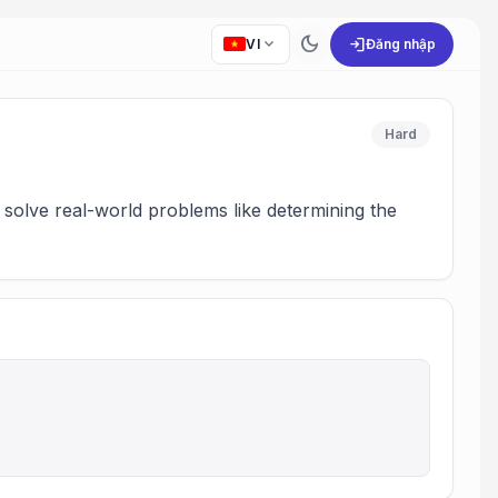
dark_mode
expand_more
login
VI
Đăng nhập
Hard
solve real-world problems like determining the