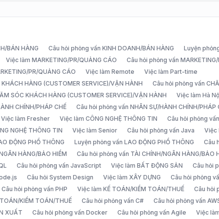
ANH/BÁN HÀNG
Câu hỏi phỏng vấn KINH DOANH/BÁN HÀNG
Luyện phỏn
Việc làm MARKETING/PR/QUẢNG CÁO
Câu hỏi phỏng vấn MARKETIN
MARKETING/PR/QUẢNG CÁO
Việc làm Remote
Việc làm Part-time
C KHÁCH HÀNG (CUSTOMER SERVICE)/VẬN HÀNH
Câu hỏi phỏng vấn 
CHĂM SÓC KHÁCH HÀNG (CUSTOMER SERVICE)/VẬN HÀNH
Việc làm Hà Nộ
/HÀNH CHÍNH/PHÁP CHẾ
Câu hỏi phỏng vấn NHÂN SỰ/HÀNH CHÍNH/PHÁP
Việc làm Fresher
Việc làm CÔNG NGHỆ THÔNG TIN
Câu hỏi phỏng v
ÔNG NGHỆ THÔNG TIN
Việc làm Senior
Câu hỏi phỏng vấn Java
Việc
 LAO ĐỘNG PHỔ THÔNG
Luyện phỏng vấn LAO ĐỘNG PHỔ THÔNG
Câu 
H/NGÂN HÀNG/BẢO HIỂM
Câu hỏi phỏng vấn TÀI CHÍNH/NGÂN HÀNG/BẢO 
SQL
Câu hỏi phỏng vấn JavaScript
Việc làm BẤT ĐỘNG SẢN
Câu hỏi
ode.js
Câu hỏi System Design
Việc làm XÂY DỰNG
Câu hỏi phỏng 
Câu hỏi phỏng vấn PHP
Việc làm KẾ TOÁN/KIỂM TOÁN/THUẾ
Câu hỏi
Ế TOÁN/KIỂM TOÁN/THUẾ
Câu hỏi phỏng vấn C#
Câu hỏi phỏng vấn AW
ẢN XUẤT
Câu hỏi phỏng vấn Docker
Câu hỏi phỏng vấn Agile
Việc l