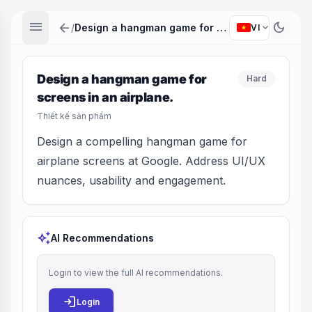
menu
arrow_back
dark_mode
expand_more
/
Design a hangman game for screens in an airplane.
VI
Design a hangman game for
Hard
screens in an airplane.
Thiết kế sản phẩm
Design a compelling hangman game for
airplane screens at Google. Address UI/UX
nuances, usability and engagement.
auto_awesome
AI Recommendations
Login to view the full AI recommendations.
login
Login