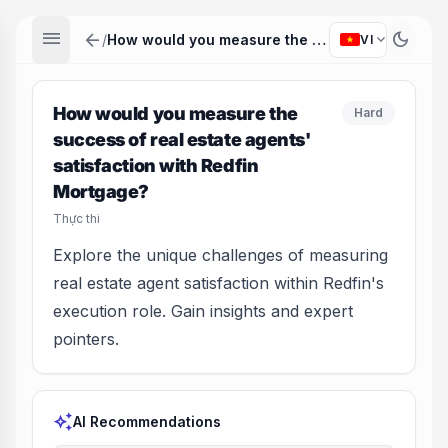
menu
arrow_back
dark_mode
expand_more
/
How would you measure the success of real estate agents' satisfaction with Redfin Mortgage?
VI
How would you measure the
Hard
success of real estate agents'
satisfaction with Redfin
Mortgage?
Thực thi
Explore the unique challenges of measuring
real estate agent satisfaction within Redfin's
execution role. Gain insights and expert
pointers.
auto_awesome
AI Recommendations