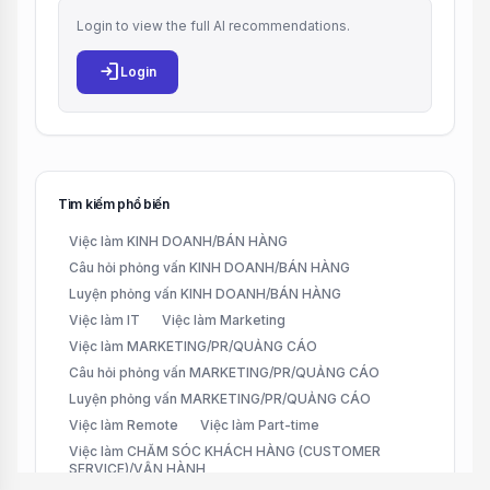
Login to view the full AI recommendations.
login
Login
Tìm kiếm phổ biến
Việc làm KINH DOANH/BÁN HÀNG
Câu hỏi phỏng vấn KINH DOANH/BÁN HÀNG
Luyện phỏng vấn KINH DOANH/BÁN HÀNG
Việc làm IT
Việc làm Marketing
Việc làm MARKETING/PR/QUẢNG CÁO
Câu hỏi phỏng vấn MARKETING/PR/QUẢNG CÁO
Luyện phỏng vấn MARKETING/PR/QUẢNG CÁO
Việc làm Remote
Việc làm Part-time
Việc làm CHĂM SÓC KHÁCH HÀNG (CUSTOMER
SERVICE)/VẬN HÀNH