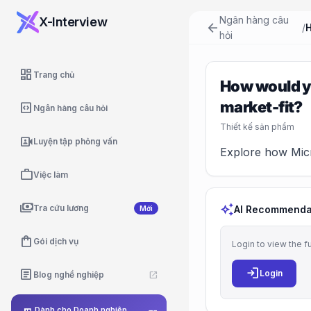
Ngân hàng câu
X-Interview
arrow_back
/
hỏi
dashboard
Trang chủ
How would y
market-fit?
code_blocks
Ngân hàng câu hỏi
Thiết kế sản phẩm
video_camera_front
Luyện tập phỏng vấn
Explore how Micr
work
Việc làm
payments
auto_awesome
Tra cứu lương
AI Recommenda
Mới
shopping_bag
Gói dịch vụ
Login to view the f
login
article
Login
Blog nghề nghiệp
open_in_new
Dành cho Doanh nghiệp