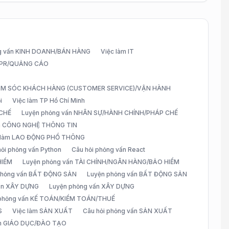
g vấn KINH DOANH/BÁN HÀNG
Việc làm IT
G/PR/QUẢNG CÁO
CHĂM SÓC KHÁCH HÀNG (CUSTOMER SERVICE)/VẬN HÀNH
i
Việc làm TP Hồ Chí Minh
 CHẾ
Luyện phỏng vấn NHÂN SỰ/HÀNH CHÍNH/PHÁP CHẾ
ấn CÔNG NGHỆ THÔNG TIN
 làm LAO ĐỘNG PHỔ THÔNG
hỏi phỏng vấn Python
Câu hỏi phỏng vấn React
HIỂM
Luyện phỏng vấn TÀI CHÍNH/NGÂN HÀNG/BẢO HIỂM
 phỏng vấn BẤT ĐỘNG SẢN
Luyện phỏng vấn BẤT ĐỘNG SẢN
vấn XÂY DỰNG
Luyện phỏng vấn XÂY DỰNG
 phỏng vấn KẾ TOÁN/KIỂM TOÁN/THUẾ
S
Việc làm SẢN XUẤT
Câu hỏi phỏng vấn SẢN XUẤT
àm GIÁO DỤC/ĐÀO TẠO