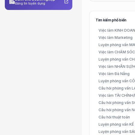
apartment
open_in_new
Đăng tin tuyển dụng
Tìm kiếm phổ biến
Việc làm KINH DO
Việc làm Marketing
Luyện phỏng vấn 
Việc làm CHĂM SÓ
Luyện phỏng vấn 
Việc làm NHÂN SỰ
Việc làm Đà Nẵng
Luyện phỏng vấn C
Câu hỏi phỏng vấn
Việc làm TÀI CHÍN
Câu hỏi phỏng vấn 
Câu hỏi phỏng vấn N
Câu hỏi thuật toán
Luyện phỏng vấn K
Luyện phỏng vấn S