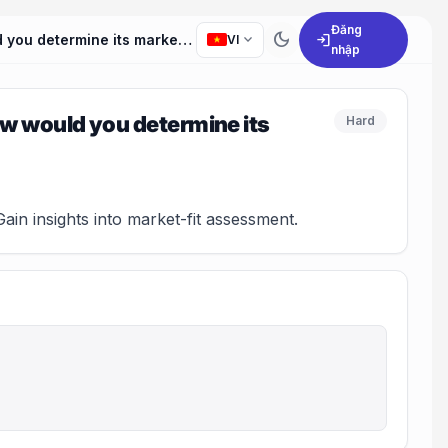
Đăng
dark_mode
expand_more
login
How would you design a hoverboard for youngsters? How would you determine its market-fit?
VI
nhập
w would you determine its
Hard
in insights into market-fit assessment.