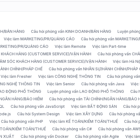
ANH/BÁN HÀNG
Câu hỏi phỏng vấn KINH DOANH/BÁN HÀNG
Luyện phỏn
Việc làm MARKETING/PR/QUẢNG CÁO
Câu hỏi phỏng vấn MARKETIN
MARKETING/PR/QUẢNG CÁO
Việc làm Remote
Việc làm Part-time
C KHÁCH HÀNG (CUSTOMER SERVICE)/VẬN HÀNH
Câu hỏi phỏng vấn 
CHĂM SÓC KHÁCH HÀNG (CUSTOMER SERVICE)/VẬN HÀNH
Việc làm Hà Nộ
/HÀNH CHÍNH/PHÁP CHẾ
Câu hỏi phỏng vấn NHÂN SỰ/HÀNH CHÍNH/PHÁP
Việc làm Fresher
Việc làm CÔNG NGHỆ THÔNG TIN
Câu hỏi phỏng v
ÔNG NGHỆ THÔNG TIN
Việc làm Senior
Câu hỏi phỏng vấn Java
Việc
 LAO ĐỘNG PHỔ THÔNG
Luyện phỏng vấn LAO ĐỘNG PHỔ THÔNG
Câu 
H/NGÂN HÀNG/BẢO HIỂM
Câu hỏi phỏng vấn TÀI CHÍNH/NGÂN HÀNG/BẢO 
SQL
Câu hỏi phỏng vấn JavaScript
Việc làm BẤT ĐỘNG SẢN
Câu hỏi
ode.js
Câu hỏi System Design
Việc làm XÂY DỰNG
Câu hỏi phỏng 
Câu hỏi phỏng vấn PHP
Việc làm KẾ TOÁN/KIỂM TOÁN/THUẾ
Câu hỏi
Ế TOÁN/KIỂM TOÁN/THUẾ
Câu hỏi phỏng vấn C#
Câu hỏi phỏng vấn AW
ẢN XUẤT
Câu hỏi phỏng vấn Docker
Câu hỏi phỏng vấn Agile
Việc l