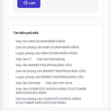
login
Login
Tìm kiếm phổ biến
Việc làm KINH DOANH/BÁN HÀNG
Câu hỏi phỏng vấn KINH DOANH/BÁN HÀNG
Luyện phỏng vấn KINH DOANH/BÁN HÀNG
Việc làm IT
Việc làm Marketing
Việc làm MARKETING/PR/QUẢNG CÁO
Câu hỏi phỏng vấn MARKETING/PR/QUẢNG CÁO
Luyện phỏng vấn MARKETING/PR/QUẢNG CÁO
Việc làm Remote
Việc làm Part-time
Việc làm CHĂM SÓC KHÁCH HÀNG (CUSTOMER
SERVICE)/VẬN HÀNH
Câu hỏi phỏng vấn CHĂM SÓC KHÁCH HÀNG
(CUSTOMER SERVICE)/VẬN HÀNH
Luyện phỏng vấn CHĂM SÓC KHÁCH HÀNG