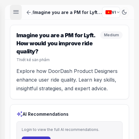
menu
arrow_back
dark_mode
expand_more
/
Imagine you are a PM for Lyft. How would you improve ride quality?
VI
Imagine you are a PM for Lyft.
Medium
How would you improve ride
quality?
Thiết kế sản phẩm
Explore how DoorDash Product Designers
enhance user ride quality. Learn key skills,
insightful strategies, and expert advice.
auto_awesome
AI Recommendations
Login to view the full AI recommendations.