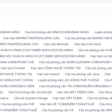
ANH/BÁN HÀNG
Câu hỏi phỏng vấn KINH DOANH/BÁN HÀNG
Luyện phỏn
Việc làm MARKETING/PR/QUẢNG CÁO
Câu hỏi phỏng vấn MARKETIN
MARKETING/PR/QUẢNG CÁO
Việc làm Remote
Việc làm Part-time
C KHÁCH HÀNG (CUSTOMER SERVICE)/VẬN HÀNH
Câu hỏi phỏng vấn 
CHĂM SÓC KHÁCH HÀNG (CUSTOMER SERVICE)/VẬN HÀNH
Việc làm Hà Nộ
/HÀNH CHÍNH/PHÁP CHẾ
Câu hỏi phỏng vấn NHÂN SỰ/HÀNH CHÍNH/PHÁP
Việc làm Fresher
Việc làm CÔNG NGHỆ THÔNG TIN
Câu hỏi phỏng v
ÔNG NGHỆ THÔNG TIN
Việc làm Senior
Câu hỏi phỏng vấn Java
Việc
 LAO ĐỘNG PHỔ THÔNG
Luyện phỏng vấn LAO ĐỘNG PHỔ THÔNG
Câu 
H/NGÂN HÀNG/BẢO HIỂM
Câu hỏi phỏng vấn TÀI CHÍNH/NGÂN HÀNG/BẢO 
SQL
Câu hỏi phỏng vấn JavaScript
Việc làm BẤT ĐỘNG SẢN
Câu hỏi
ode.js
Câu hỏi System Design
Việc làm XÂY DỰNG
Câu hỏi phỏng 
Câu hỏi phỏng vấn PHP
Việc làm KẾ TOÁN/KIỂM TOÁN/THUẾ
Câu hỏi
Ế TOÁN/KIỂM TOÁN/THUẾ
Câu hỏi phỏng vấn C#
Câu hỏi phỏng vấn AW