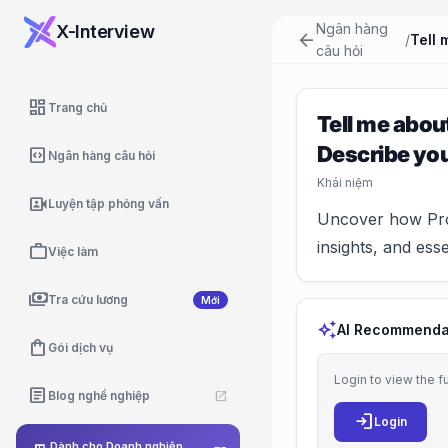
Ngân hàng
X-Interview
arrow_back
/
câu hỏi
dashboard
Trang chủ
Tell me abou
Describe you
code_blocks
Ngân hàng câu hỏi
Khái niệm
video_camera_front
Luyện tập phỏng vấn
Uncover how Prod
insights, and essen
work
Việc làm
payments
Tra cứu lương
Mới
auto_awesome
AI Recommenda
shopping_bag
Gói dịch vụ
Login to view the f
article
Blog nghề nghiệp
open_in_new
login
Login
Dành cho Doanh nghiệp