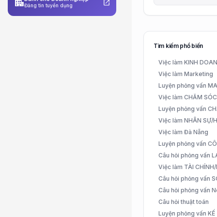
apartment
open_in_new
Đăng tin tuyển dụng
Tìm kiếm phổ biến
Việc làm KINH DO
Việc làm Marketing
Luyện phỏng vấn 
Việc làm CHĂM SÓ
Luyện phỏng vấn 
Việc làm NHÂN SỰ
Việc làm Đà Nẵng
Luyện phỏng vấn C
Câu hỏi phỏng vấn
Việc làm TÀI CHÍN
Câu hỏi phỏng vấn 
Câu hỏi phỏng vấn N
Câu hỏi thuật toán
Luyện phỏng vấn K