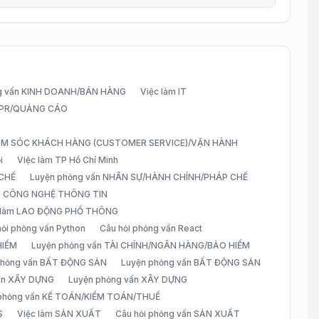
g vấn KINH DOANH/BÁN HÀNG
Việc làm IT
G/PR/QUẢNG CÁO
CHĂM SÓC KHÁCH HÀNG (CUSTOMER SERVICE)/VẬN HÀNH
i
Việc làm TP Hồ Chí Minh
 CHẾ
Luyện phỏng vấn NHÂN SỰ/HÀNH CHÍNH/PHÁP CHẾ
ấn CÔNG NGHỆ THÔNG TIN
 làm LAO ĐỘNG PHỔ THÔNG
hỏi phỏng vấn Python
Câu hỏi phỏng vấn React
HIỂM
Luyện phỏng vấn TÀI CHÍNH/NGÂN HÀNG/BẢO HIỂM
 phỏng vấn BẤT ĐỘNG SẢN
Luyện phỏng vấn BẤT ĐỘNG SẢN
vấn XÂY DỰNG
Luyện phỏng vấn XÂY DỰNG
 phỏng vấn KẾ TOÁN/KIỂM TOÁN/THUẾ
S
Việc làm SẢN XUẤT
Câu hỏi phỏng vấn SẢN XUẤT