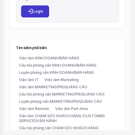
login
Login
Tìm kiếm phổ biến
Việc làm KINH DOANH/BÁN HÀNG
Câu hỏi phỏng vấn KINH DOANH/BÁN HÀNG
Luyện phỏng vấn KINH DOANH/BÁN HÀNG
Việc làm IT
Việc làm Marketing
Việc làm MARKETING/PR/QUẢNG CÁO
Câu hỏi phỏng vấn MARKETING/PR/QUẢNG CÁO
Luyện phỏng vấn MARKETING/PR/QUẢNG CÁO
Việc làm Remote
Việc làm Part-time
Việc làm CHĂM SÓC KHÁCH HÀNG (CUSTOMER
SERVICE)/VẬN HÀNH
Câu hỏi phỏng vấn CHĂM SÓC KHÁCH HÀNG
(CUSTOMER SERVICE)/VẬN HÀNH