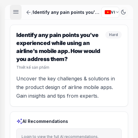
menu
arrow_back
dark_mode
expand_more
/
Identify any pain points you've experienced while using an airline's mobile app. How would you address them?
VI
Identify any pain points you've
Hard
experienced while using an
airline's mobile app. How would
you address them?
Thiết kế sản phẩm
Uncover the key challenges & solutions in
the product design of airline mobile apps.
Gain insights and tips from experts.
auto_awesome
AI Recommendations
Login to view the full AI recommendations.