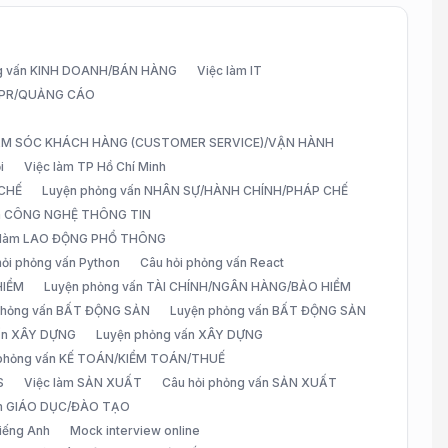
g vấn KINH DOANH/BÁN HÀNG
Việc làm IT
G/PR/QUẢNG CÁO
CHĂM SÓC KHÁCH HÀNG (CUSTOMER SERVICE)/VẬN HÀNH
i
Việc làm TP Hồ Chí Minh
 CHẾ
Luyện phỏng vấn NHÂN SỰ/HÀNH CHÍNH/PHÁP CHẾ
ấn CÔNG NGHỆ THÔNG TIN
 làm LAO ĐỘNG PHỔ THÔNG
hỏi phỏng vấn Python
Câu hỏi phỏng vấn React
HIỂM
Luyện phỏng vấn TÀI CHÍNH/NGÂN HÀNG/BẢO HIỂM
 phỏng vấn BẤT ĐỘNG SẢN
Luyện phỏng vấn BẤT ĐỘNG SẢN
vấn XÂY DỰNG
Luyện phỏng vấn XÂY DỰNG
 phỏng vấn KẾ TOÁN/KIỂM TOÁN/THUẾ
S
Việc làm SẢN XUẤT
Câu hỏi phỏng vấn SẢN XUẤT
àm GIÁO DỤC/ĐÀO TẠO
iếng Anh
Mock interview online