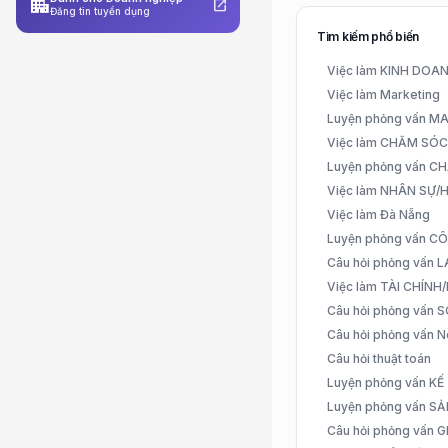
apartment
open_in_new
Đăng tin tuyển dụng
Tìm kiếm phổ biến
Việc làm KINH DO
Việc làm Marketing
Luyện phỏng vấn 
Việc làm CHĂM SÓ
Luyện phỏng vấn 
Việc làm NHÂN SỰ
Việc làm Đà Nẵng
Luyện phỏng vấn C
Câu hỏi phỏng vấn
Việc làm TÀI CHÍN
Câu hỏi phỏng vấn 
Câu hỏi phỏng vấn N
Câu hỏi thuật toán
Luyện phỏng vấn K
Luyện phỏng vấn S
Câu hỏi phỏng vấn