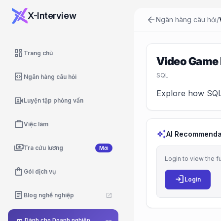
X-Interview
arrow_back
Ngân hàng câu hỏi
/
dashboard
Trang chủ
Video Game
code_blocks
SQL
Ngân hàng câu hỏi
Explore how SQL p
video_camera_front
Luyện tập phỏng vấn
work
Việc làm
auto_awesome
AI Recommenda
payments
Tra cứu lương
Mới
Login to view the f
shopping_bag
Gói dịch vụ
login
Login
article
Blog nghề nghiệp
open_in_new
Dành cho Doanh nghiệp