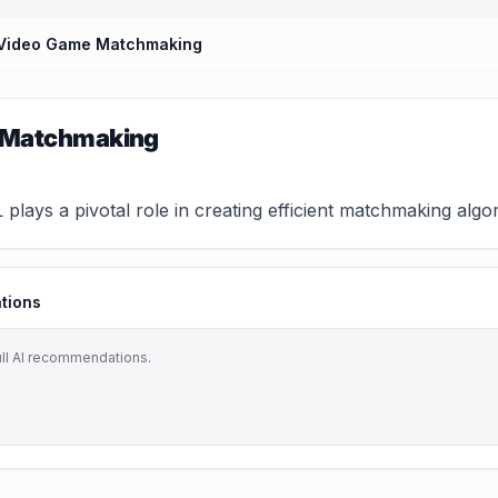
Video Game Matchmaking
 Matchmaking
lays a pivotal role in creating efficient matchmaking algo
tions
ull AI recommendations.