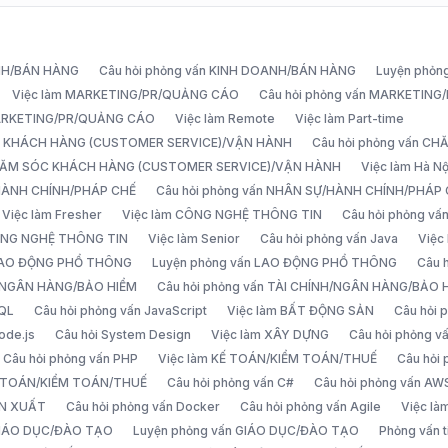
ANH/BÁN HÀNG
Câu hỏi phỏng vấn KINH DOANH/BÁN HÀNG
Luyện phỏn
Việc làm MARKETING/PR/QUẢNG CÁO
Câu hỏi phỏng vấn MARKETIN
MARKETING/PR/QUẢNG CÁO
Việc làm Remote
Việc làm Part-time
C KHÁCH HÀNG (CUSTOMER SERVICE)/VẬN HÀNH
Câu hỏi phỏng vấn 
CHĂM SÓC KHÁCH HÀNG (CUSTOMER SERVICE)/VẬN HÀNH
Việc làm Hà Nộ
/HÀNH CHÍNH/PHÁP CHẾ
Câu hỏi phỏng vấn NHÂN SỰ/HÀNH CHÍNH/PHÁP
Việc làm Fresher
Việc làm CÔNG NGHỆ THÔNG TIN
Câu hỏi phỏng v
ÔNG NGHỆ THÔNG TIN
Việc làm Senior
Câu hỏi phỏng vấn Java
Việc
 LAO ĐỘNG PHỔ THÔNG
Luyện phỏng vấn LAO ĐỘNG PHỔ THÔNG
Câu 
H/NGÂN HÀNG/BẢO HIỂM
Câu hỏi phỏng vấn TÀI CHÍNH/NGÂN HÀNG/BẢO 
SQL
Câu hỏi phỏng vấn JavaScript
Việc làm BẤT ĐỘNG SẢN
Câu hỏi
ode.js
Câu hỏi System Design
Việc làm XÂY DỰNG
Câu hỏi phỏng 
Câu hỏi phỏng vấn PHP
Việc làm KẾ TOÁN/KIỂM TOÁN/THUẾ
Câu hỏi
Ế TOÁN/KIỂM TOÁN/THUẾ
Câu hỏi phỏng vấn C#
Câu hỏi phỏng vấn AW
ẢN XUẤT
Câu hỏi phỏng vấn Docker
Câu hỏi phỏng vấn Agile
Việc l
 GIÁO DỤC/ĐÀO TẠO
Luyện phỏng vấn GIÁO DỤC/ĐÀO TẠO
Phỏng vấn t