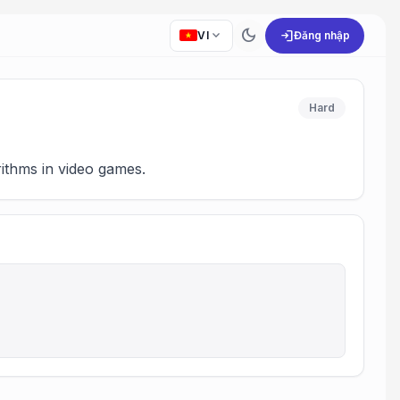
dark_mode
expand_more
login
VI
Đăng nhập
Hard
rithms in video games.