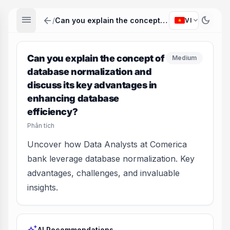
menu
arrow_back
dark_mode
expand_more
/
Can you explain the concept of database normalization and discuss its key advantages in enhancing database efficiency?
VI
Can you explain the concept of
Medium
database normalization and
discuss its key advantages in
enhancing database
efficiency?
Phân tích
Uncover how Data Analysts at Comerica
bank leverage database normalization. Key
advantages, challenges, and invaluable
insights.
AI Recommendations