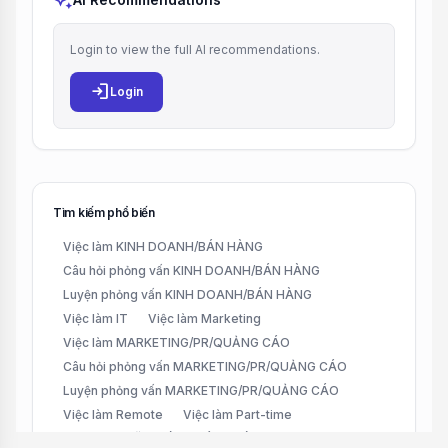
auto_awesome
Login to view the full AI recommendations.
login
Login
Tìm kiếm phổ biến
Việc làm KINH DOANH/BÁN HÀNG
Câu hỏi phỏng vấn KINH DOANH/BÁN HÀNG
Luyện phỏng vấn KINH DOANH/BÁN HÀNG
Việc làm IT
Việc làm Marketing
Việc làm MARKETING/PR/QUẢNG CÁO
Câu hỏi phỏng vấn MARKETING/PR/QUẢNG CÁO
Luyện phỏng vấn MARKETING/PR/QUẢNG CÁO
Việc làm Remote
Việc làm Part-time
Việc làm CHĂM SÓC KHÁCH HÀNG (CUSTOMER