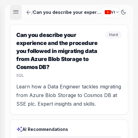
menu
arrow_back
dark_mode
expand_more
/
Can you describe your experience and the procedure you followed in migrating data from Azure Blob Storage to Cosmos DB?
VI
Can you describe your
Hard
experience and the procedure
you followed in migrating data
from Azure Blob Storage to
Cosmos DB?
SQL
Learn how a Data Engineer tackles migrating
from Azure Blob Storage to Cosmos DB at
SSE plc. Expert insights and skills.
auto_awesome
AI Recommendations