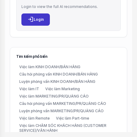
Login to view the full AI recommendations.
login
Login
Tìm kiếm phổ biến
Việc làm KINH DOANH/BÁN HÀNG
Câu hỏi phỏng vấn KINH DOANH/BÁN HÀNG
Luyện phỏng vấn KINH DOANH/BÁN HÀNG
Việc làm IT
Việc làm Marketing
Việc làm MARKETING/PR/QUẢNG CÁO
Câu hỏi phỏng vấn MARKETING/PR/QUẢNG CÁO
Luyện phỏng vấn MARKETING/PR/QUẢNG CÁO
Việc làm Remote
Việc làm Part-time
Việc làm CHĂM SÓC KHÁCH HÀNG (CUSTOMER
SERVICE)/VẬN HÀNH