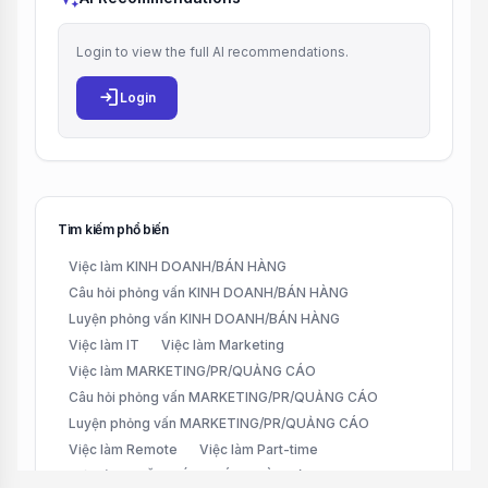
Login to view the full AI recommendations.
login
Login
Tìm kiếm phổ biến
Việc làm KINH DOANH/BÁN HÀNG
Câu hỏi phỏng vấn KINH DOANH/BÁN HÀNG
Luyện phỏng vấn KINH DOANH/BÁN HÀNG
Việc làm IT
Việc làm Marketing
Việc làm MARKETING/PR/QUẢNG CÁO
Câu hỏi phỏng vấn MARKETING/PR/QUẢNG CÁO
Luyện phỏng vấn MARKETING/PR/QUẢNG CÁO
Việc làm Remote
Việc làm Part-time
Việc làm CHĂM SÓC KHÁCH HÀNG (CUSTOMER