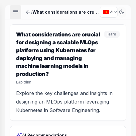
menu
arrow_back
dark_mode
expand_more
/
What considerations are crucial for designing a scalable MLOps platform using Kubernetes for deploying and managing machine learning models in production?
VI
What considerations are crucial
Hard
for designing a scalable MLOps
platform using Kubernetes for
deploying and managing
machine learning models in
production?
Lập trình
Explore the key challenges and insights in
designing an MLOps platform leveraging
Kubernetes in Software Engineering.
auto_awesome
AI Recommendations