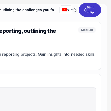
Đăng
dark_mode
expand_more
login
Can you describe a project where you were in charge of reporting, outlining the challenges you faced and how you resolved them?
VI
nhập
eporting, outlining the
Medium
eporting projects. Gain insights into needed skills