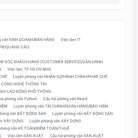
g vấn KINH DOANH/BÁN HÀNG
Việc làm IT
G/PR/QUẢNG CÁO
CHĂM SÓC KHÁCH HÀNG (CUSTOMER SERVICE)/VẬN HÀNH
i
Việc làm TP Hồ Chí Minh
 CHẾ
Luyện phỏng vấn NHÂN SỰ/HÀNH CHÍNH/PHÁP CHẾ
ấn CÔNG NGHỆ THÔNG TIN
 làm LAO ĐỘNG PHỔ THÔNG
hỏi phỏng vấn Python
Câu hỏi phỏng vấn React
HIỂM
Luyện phỏng vấn TÀI CHÍNH/NGÂN HÀNG/BẢO HIỂM
 phỏng vấn BẤT ĐỘNG SẢN
Luyện phỏng vấn BẤT ĐỘNG SẢN
vấn XÂY DỰNG
Luyện phỏng vấn XÂY DỰNG
 phỏng vấn KẾ TOÁN/KIỂM TOÁN/THUẾ
S
Việc làm SẢN XUẤT
Câu hỏi phỏng vấn SẢN XUẤT