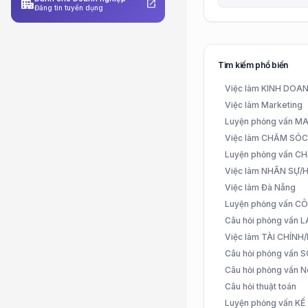
apartment
open_in_new
Đăng tin tuyển dụng
Tìm kiếm phổ biến
Việc làm KINH DO
Việc làm Marketing
Luyện phỏng vấn 
Việc làm CHĂM SÓ
Luyện phỏng vấn 
Việc làm NHÂN SỰ
Việc làm Đà Nẵng
Luyện phỏng vấn C
Câu hỏi phỏng vấn
Việc làm TÀI CHÍN
Câu hỏi phỏng vấn 
Câu hỏi phỏng vấn N
Câu hỏi thuật toán
Luyện phỏng vấn K