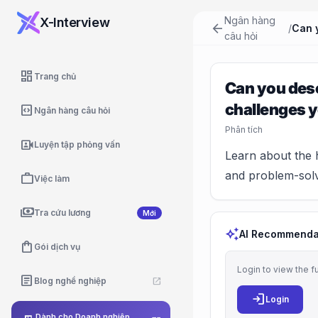
Ngân hàng
X-Interview
arrow_back
/
câu hỏi
dashboard
Trang chủ
Can you desc
challenges 
code_blocks
Ngân hàng câu hỏi
Phân tích
video_camera_front
Luyện tập phỏng vấn
Learn about the h
and problem-solv
work
Việc làm
payments
Tra cứu lương
Mới
auto_awesome
AI Recommenda
shopping_bag
Gói dịch vụ
Login to view the f
article
Blog nghề nghiệp
open_in_new
login
Login
Dành cho Doanh nghiệp