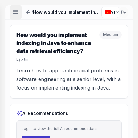
menu
arrow_back
dark_mode
expand_more
/
How would you implement indexing in Java to enhance data retrieval efficiency?
VI
How would you implement
Medium
indexing in Java to enhance
data retrieval efficiency?
Lập trình
Learn how to approach crucial problems in
software engineering at a senior level, with a
focus on implementing indexing in Java.
auto_awesome
AI Recommendations
Login to view the full AI recommendations.