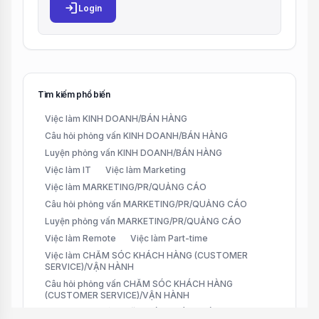
login
Login
Tìm kiếm phổ biến
Việc làm KINH DOANH/BÁN HÀNG
Câu hỏi phỏng vấn KINH DOANH/BÁN HÀNG
Luyện phỏng vấn KINH DOANH/BÁN HÀNG
Việc làm IT
Việc làm Marketing
Việc làm MARKETING/PR/QUẢNG CÁO
Câu hỏi phỏng vấn MARKETING/PR/QUẢNG CÁO
Luyện phỏng vấn MARKETING/PR/QUẢNG CÁO
Việc làm Remote
Việc làm Part-time
Việc làm CHĂM SÓC KHÁCH HÀNG (CUSTOMER
SERVICE)/VẬN HÀNH
Câu hỏi phỏng vấn CHĂM SÓC KHÁCH HÀNG
(CUSTOMER SERVICE)/VẬN HÀNH
Luyện phỏng vấn CHĂM SÓC KHÁCH HÀNG