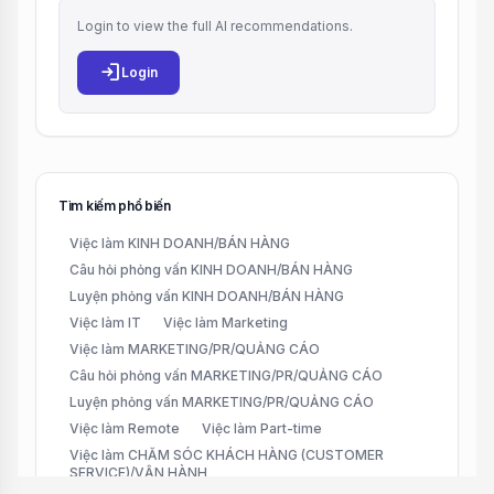
Login to view the full AI recommendations.
login
Login
Tìm kiếm phổ biến
Việc làm KINH DOANH/BÁN HÀNG
Câu hỏi phỏng vấn KINH DOANH/BÁN HÀNG
Luyện phỏng vấn KINH DOANH/BÁN HÀNG
Việc làm IT
Việc làm Marketing
Việc làm MARKETING/PR/QUẢNG CÁO
Câu hỏi phỏng vấn MARKETING/PR/QUẢNG CÁO
Luyện phỏng vấn MARKETING/PR/QUẢNG CÁO
Việc làm Remote
Việc làm Part-time
Việc làm CHĂM SÓC KHÁCH HÀNG (CUSTOMER
SERVICE)/VẬN HÀNH