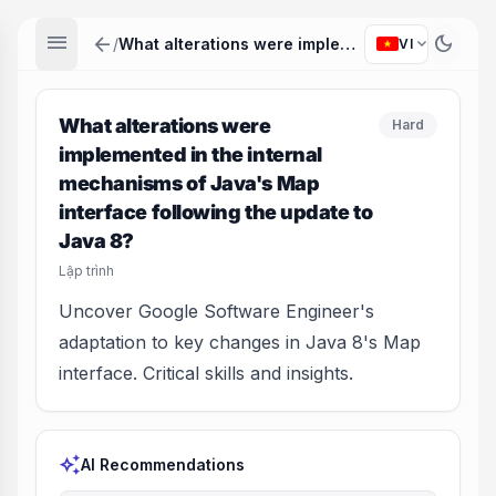
menu
arrow_back
dark_mode
expand_more
/
What alterations were implemented in the internal mechanisms of Java's Map interface following the update to Java 8?
VI
What alterations were
Hard
implemented in the internal
mechanisms of Java's Map
interface following the update to
Java 8?
Lập trình
Uncover Google Software Engineer's
adaptation to key changes in Java 8's Map
interface. Critical skills and insights.
auto_awesome
AI Recommendations