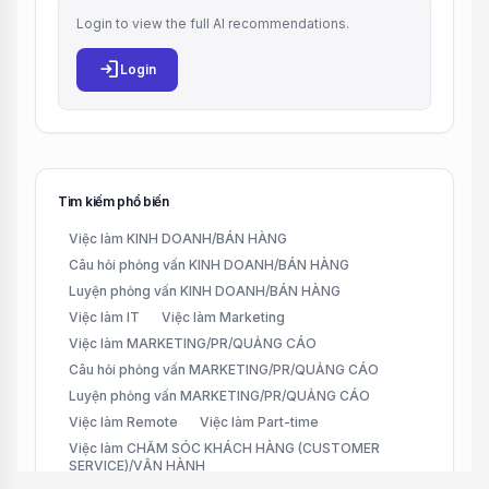
Login to view the full AI recommendations.
login
Login
Tìm kiếm phổ biến
Việc làm KINH DOANH/BÁN HÀNG
Câu hỏi phỏng vấn KINH DOANH/BÁN HÀNG
Luyện phỏng vấn KINH DOANH/BÁN HÀNG
Việc làm IT
Việc làm Marketing
Việc làm MARKETING/PR/QUẢNG CÁO
Câu hỏi phỏng vấn MARKETING/PR/QUẢNG CÁO
Luyện phỏng vấn MARKETING/PR/QUẢNG CÁO
Việc làm Remote
Việc làm Part-time
Việc làm CHĂM SÓC KHÁCH HÀNG (CUSTOMER
SERVICE)/VẬN HÀNH