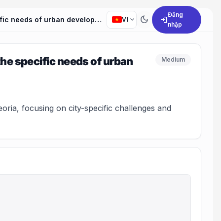
Đăng
dark_mode
expand_more
login
How does your experience in mobile planning align with the specific needs of urban development in our city?
VI
nhập
the specific needs of urban
Medium
ria, focusing on city-specific challenges and