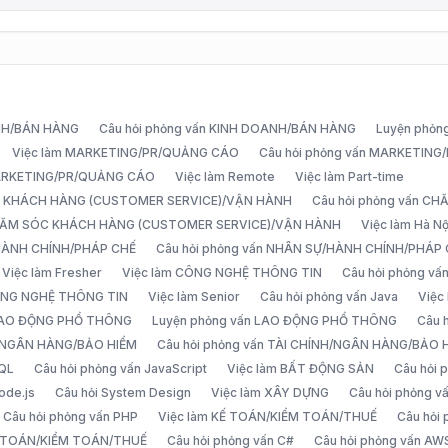
ANH/BÁN HÀNG
Câu hỏi phỏng vấn KINH DOANH/BÁN HÀNG
Luyện phỏn
Việc làm MARKETING/PR/QUẢNG CÁO
Câu hỏi phỏng vấn MARKETIN
MARKETING/PR/QUẢNG CÁO
Việc làm Remote
Việc làm Part-time
C KHÁCH HÀNG (CUSTOMER SERVICE)/VẬN HÀNH
Câu hỏi phỏng vấn 
CHĂM SÓC KHÁCH HÀNG (CUSTOMER SERVICE)/VẬN HÀNH
Việc làm Hà Nộ
/HÀNH CHÍNH/PHÁP CHẾ
Câu hỏi phỏng vấn NHÂN SỰ/HÀNH CHÍNH/PHÁP
Việc làm Fresher
Việc làm CÔNG NGHỆ THÔNG TIN
Câu hỏi phỏng v
ÔNG NGHỆ THÔNG TIN
Việc làm Senior
Câu hỏi phỏng vấn Java
Việc
 LAO ĐỘNG PHỔ THÔNG
Luyện phỏng vấn LAO ĐỘNG PHỔ THÔNG
Câu 
H/NGÂN HÀNG/BẢO HIỂM
Câu hỏi phỏng vấn TÀI CHÍNH/NGÂN HÀNG/BẢO 
SQL
Câu hỏi phỏng vấn JavaScript
Việc làm BẤT ĐỘNG SẢN
Câu hỏi
ode.js
Câu hỏi System Design
Việc làm XÂY DỰNG
Câu hỏi phỏng 
Câu hỏi phỏng vấn PHP
Việc làm KẾ TOÁN/KIỂM TOÁN/THUẾ
Câu hỏi
Ế TOÁN/KIỂM TOÁN/THUẾ
Câu hỏi phỏng vấn C#
Câu hỏi phỏng vấn AW