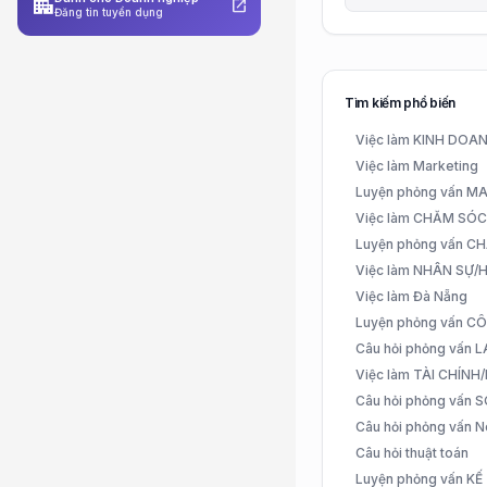
apartment
open_in_new
Đăng tin tuyển dụng
Tìm kiếm phổ biến
Việc làm KINH DO
Việc làm Marketing
Luyện phỏng vấn 
Việc làm CHĂM SÓ
Luyện phỏng vấn 
Việc làm NHÂN SỰ
Việc làm Đà Nẵng
Luyện phỏng vấn C
Câu hỏi phỏng vấn
Việc làm TÀI CHÍN
Câu hỏi phỏng vấn 
Câu hỏi phỏng vấn N
Câu hỏi thuật toán
Luyện phỏng vấn K