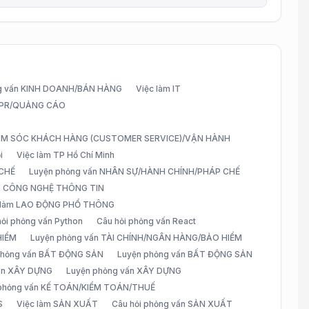
g vấn KINH DOANH/BÁN HÀNG
Việc làm IT
G/PR/QUẢNG CÁO
CHĂM SÓC KHÁCH HÀNG (CUSTOMER SERVICE)/VẬN HÀNH
i
Việc làm TP Hồ Chí Minh
 CHẾ
Luyện phỏng vấn NHÂN SỰ/HÀNH CHÍNH/PHÁP CHẾ
ấn CÔNG NGHỆ THÔNG TIN
 làm LAO ĐỘNG PHỔ THÔNG
hỏi phỏng vấn Python
Câu hỏi phỏng vấn React
HIỂM
Luyện phỏng vấn TÀI CHÍNH/NGÂN HÀNG/BẢO HIỂM
 phỏng vấn BẤT ĐỘNG SẢN
Luyện phỏng vấn BẤT ĐỘNG SẢN
vấn XÂY DỰNG
Luyện phỏng vấn XÂY DỰNG
 phỏng vấn KẾ TOÁN/KIỂM TOÁN/THUẾ
S
Việc làm SẢN XUẤT
Câu hỏi phỏng vấn SẢN XUẤT