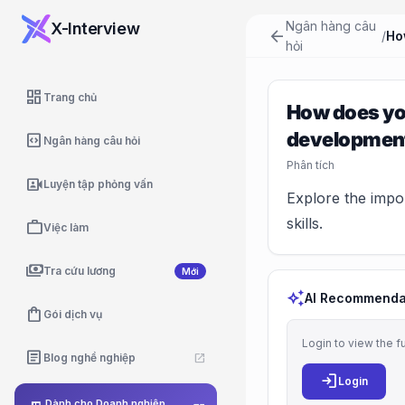
Ngân hàng câu
X-Interview
arrow_back
/
hỏi
dashboard
Trang chủ
How does you
development 
code_blocks
Ngân hàng câu hỏi
Phân tích
video_camera_front
Luyện tập phỏng vấn
Explore the impo
skills.
work
Việc làm
payments
Tra cứu lương
Mới
auto_awesome
AI Recommenda
shopping_bag
Gói dịch vụ
Login to view the f
article
Blog nghề nghiệp
open_in_new
login
Login
Dành cho Doanh nghiệp