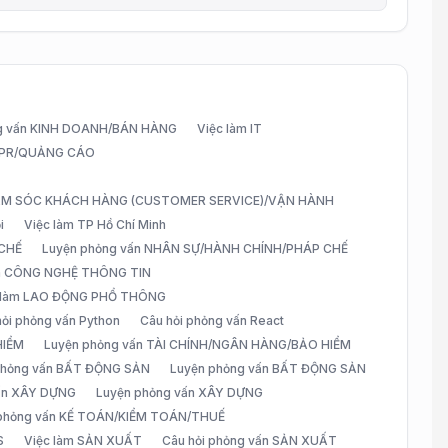
g vấn KINH DOANH/BÁN HÀNG
Việc làm IT
G/PR/QUẢNG CÁO
CHĂM SÓC KHÁCH HÀNG (CUSTOMER SERVICE)/VẬN HÀNH
i
Việc làm TP Hồ Chí Minh
 CHẾ
Luyện phỏng vấn NHÂN SỰ/HÀNH CHÍNH/PHÁP CHẾ
ấn CÔNG NGHỆ THÔNG TIN
 làm LAO ĐỘNG PHỔ THÔNG
hỏi phỏng vấn Python
Câu hỏi phỏng vấn React
HIỂM
Luyện phỏng vấn TÀI CHÍNH/NGÂN HÀNG/BẢO HIỂM
 phỏng vấn BẤT ĐỘNG SẢN
Luyện phỏng vấn BẤT ĐỘNG SẢN
vấn XÂY DỰNG
Luyện phỏng vấn XÂY DỰNG
 phỏng vấn KẾ TOÁN/KIỂM TOÁN/THUẾ
S
Việc làm SẢN XUẤT
Câu hỏi phỏng vấn SẢN XUẤT