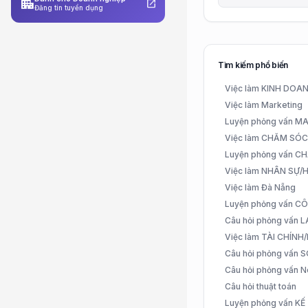
apartment
open_in_new
Đăng tin tuyển dụng
Tìm kiếm phổ biến
Việc làm KINH DO
Việc làm Marketing
Luyện phỏng vấn 
Việc làm CHĂM SÓ
Luyện phỏng vấn 
Việc làm NHÂN SỰ
Việc làm Đà Nẵng
Luyện phỏng vấn C
Câu hỏi phỏng vấn
Việc làm TÀI CHÍN
Câu hỏi phỏng vấn 
Câu hỏi phỏng vấn N
Câu hỏi thuật toán
Luyện phỏng vấn K