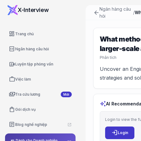
Ngân hàng câu
X-Interview
arrow_back
/
hỏi
dashboard
Trang chủ
What methods
larger-scale
code_blocks
Ngân hàng câu hỏi
Phân tích
video_camera_front
Luyện tập phỏng vấn
Uncover an Engine
strategies and so
work
Việc làm
payments
Tra cứu lương
Mới
auto_awesome
AI Recommenda
shopping_bag
Gói dịch vụ
Login to view the f
article
Blog nghề nghiệp
open_in_new
login
Login
Dành cho Doanh nghiệp