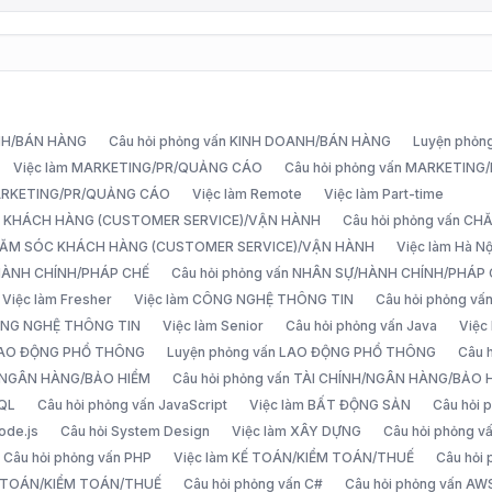
ANH/BÁN HÀNG
Câu hỏi phỏng vấn KINH DOANH/BÁN HÀNG
Luyện phỏn
Việc làm MARKETING/PR/QUẢNG CÁO
Câu hỏi phỏng vấn MARKETIN
MARKETING/PR/QUẢNG CÁO
Việc làm Remote
Việc làm Part-time
C KHÁCH HÀNG (CUSTOMER SERVICE)/VẬN HÀNH
Câu hỏi phỏng vấn 
CHĂM SÓC KHÁCH HÀNG (CUSTOMER SERVICE)/VẬN HÀNH
Việc làm Hà Nộ
/HÀNH CHÍNH/PHÁP CHẾ
Câu hỏi phỏng vấn NHÂN SỰ/HÀNH CHÍNH/PHÁP
Việc làm Fresher
Việc làm CÔNG NGHỆ THÔNG TIN
Câu hỏi phỏng v
ÔNG NGHỆ THÔNG TIN
Việc làm Senior
Câu hỏi phỏng vấn Java
Việc
 LAO ĐỘNG PHỔ THÔNG
Luyện phỏng vấn LAO ĐỘNG PHỔ THÔNG
Câu 
H/NGÂN HÀNG/BẢO HIỂM
Câu hỏi phỏng vấn TÀI CHÍNH/NGÂN HÀNG/BẢO 
SQL
Câu hỏi phỏng vấn JavaScript
Việc làm BẤT ĐỘNG SẢN
Câu hỏi
ode.js
Câu hỏi System Design
Việc làm XÂY DỰNG
Câu hỏi phỏng 
Câu hỏi phỏng vấn PHP
Việc làm KẾ TOÁN/KIỂM TOÁN/THUẾ
Câu hỏi
Ế TOÁN/KIỂM TOÁN/THUẾ
Câu hỏi phỏng vấn C#
Câu hỏi phỏng vấn AW