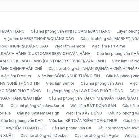
ANH/BÁN HÀNG
Câu hỏi phỏng vấn KINH DOANH/BÁN HÀNG
Luyện phỏn
Việc làm MARKETING/PR/QUẢNG CÁO
Câu hỏi phỏng vấn MARKETIN
MARKETING/PR/QUẢNG CÁO
Việc làm Remote
Việc làm Part-time
C KHÁCH HÀNG (CUSTOMER SERVICE)/VẬN HÀNH
Câu hỏi phỏng vấn 
CHĂM SÓC KHÁCH HÀNG (CUSTOMER SERVICE)/VẬN HÀNH
Việc làm Hà Nộ
/HÀNH CHÍNH/PHÁP CHẾ
Câu hỏi phỏng vấn NHÂN SỰ/HÀNH CHÍNH/PHÁP
Việc làm Fresher
Việc làm CÔNG NGHỆ THÔNG TIN
Câu hỏi phỏng v
ÔNG NGHỆ THÔNG TIN
Việc làm Senior
Câu hỏi phỏng vấn Java
Việc
 LAO ĐỘNG PHỔ THÔNG
Luyện phỏng vấn LAO ĐỘNG PHỔ THÔNG
Câu 
H/NGÂN HÀNG/BẢO HIỂM
Câu hỏi phỏng vấn TÀI CHÍNH/NGÂN HÀNG/BẢO 
SQL
Câu hỏi phỏng vấn JavaScript
Việc làm BẤT ĐỘNG SẢN
Câu hỏi
ode.js
Câu hỏi System Design
Việc làm XÂY DỰNG
Câu hỏi phỏng 
Câu hỏi phỏng vấn PHP
Việc làm KẾ TOÁN/KIỂM TOÁN/THUẾ
Câu hỏi
Ế TOÁN/KIỂM TOÁN/THUẾ
Câu hỏi phỏng vấn C#
Câu hỏi phỏng vấn AW
ẢN XUẤT
Câu hỏi phỏng vấn Docker
Câu hỏi phỏng vấn Agile
Việc l