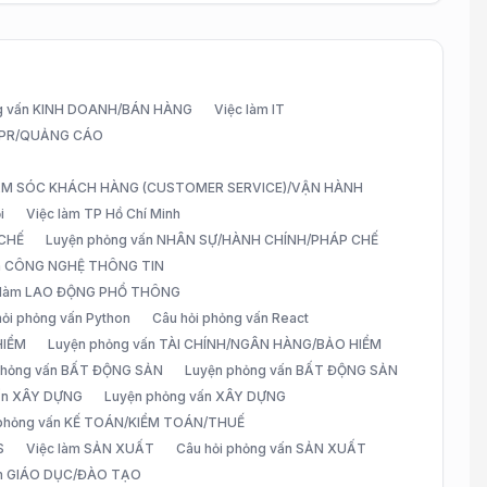
g vấn KINH DOANH/BÁN HÀNG
Việc làm IT
G/PR/QUẢNG CÁO
CHĂM SÓC KHÁCH HÀNG (CUSTOMER SERVICE)/VẬN HÀNH
i
Việc làm TP Hồ Chí Minh
 CHẾ
Luyện phỏng vấn NHÂN SỰ/HÀNH CHÍNH/PHÁP CHẾ
ấn CÔNG NGHỆ THÔNG TIN
 làm LAO ĐỘNG PHỔ THÔNG
hỏi phỏng vấn Python
Câu hỏi phỏng vấn React
HIỂM
Luyện phỏng vấn TÀI CHÍNH/NGÂN HÀNG/BẢO HIỂM
 phỏng vấn BẤT ĐỘNG SẢN
Luyện phỏng vấn BẤT ĐỘNG SẢN
vấn XÂY DỰNG
Luyện phỏng vấn XÂY DỰNG
 phỏng vấn KẾ TOÁN/KIỂM TOÁN/THUẾ
S
Việc làm SẢN XUẤT
Câu hỏi phỏng vấn SẢN XUẤT
àm GIÁO DỤC/ĐÀO TẠO