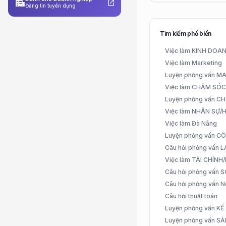
apartment
open_in_new
Đăng tin tuyển dụng
Tìm kiếm phổ biến
Việc làm KINH DO
Việc làm Marketing
Luyện phỏng vấn 
Việc làm CHĂM SÓ
Luyện phỏng vấn 
Việc làm NHÂN SỰ
Việc làm Đà Nẵng
Luyện phỏng vấn C
Câu hỏi phỏng vấn
Việc làm TÀI CHÍN
Câu hỏi phỏng vấn 
Câu hỏi phỏng vấn N
Câu hỏi thuật toán
Luyện phỏng vấn K
Luyện phỏng vấn S