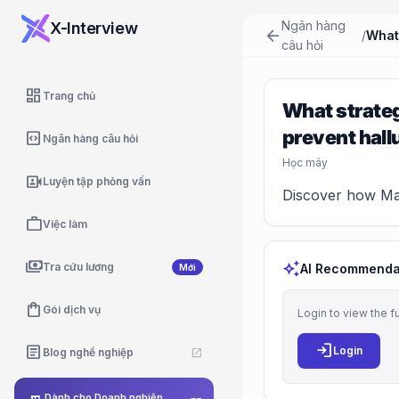
Ngân hàng
X-Interview
arrow_back
/
câu hỏi
dashboard
Trang chủ
What strateg
prevent hall
code_blocks
Ngân hàng câu hỏi
Học máy
video_camera_front
Luyện tập phỏng vấn
Discover how Mac
work
Việc làm
payments
auto_awesome
Tra cứu lương
AI Recommenda
Mới
shopping_bag
Gói dịch vụ
Login to view the f
login
article
Login
Blog nghề nghiệp
open_in_new
Dành cho Doanh nghiệp