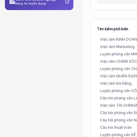
apartment
open_in_new
Đăng tin tuyển dụng
Tìm kiếm phổ biến
Việc làm KINH DO
Việc làm Marketing
Luyện phỏng vấn 
Việc làm CHĂM SÓ
Luyện phỏng vấn 
Việc làm NHÂN SỰ
Việc làm Đà Nẵng
Luyện phỏng vấn C
Câu hỏi phỏng vấn
Việc làm TÀI CHÍN
Câu hỏi phỏng vấn 
Câu hỏi phỏng vấn N
Câu hỏi thuật toán
Luyện phỏng vấn K