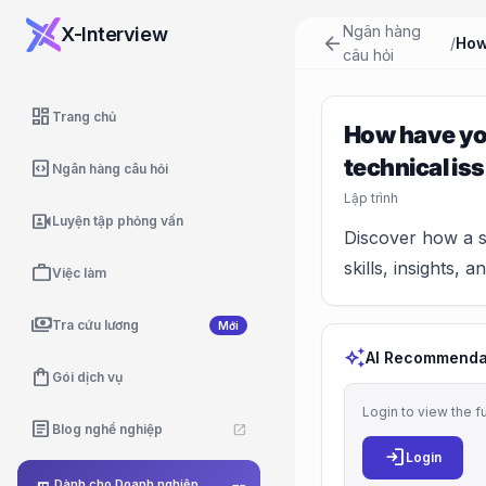
Ngân hàng
X-Interview
arrow_back
/
câu hỏi
dashboard
Trang chủ
How have you
technical iss
code_blocks
Ngân hàng câu hỏi
Lập trình
video_camera_front
Luyện tập phỏng vấn
Discover how a s
skills, insights, 
work
Việc làm
payments
Tra cứu lương
Mới
auto_awesome
AI Recommenda
shopping_bag
Gói dịch vụ
Login to view the f
article
Blog nghề nghiệp
open_in_new
login
Login
Dành cho Doanh nghiệp