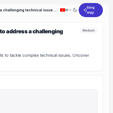
Đăng
dark_mode
expand_more
login
How have you implemented your problem-solving skills to address a challenging technical issue in your previous role?
VI
nhập
to address a challenging
Medium
ls to tackle complex technical issues. Uncover