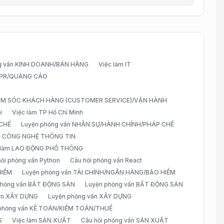
g vấn KINH DOANH/BÁN HÀNG
Việc làm IT
G/PR/QUẢNG CÁO
CHĂM SÓC KHÁCH HÀNG (CUSTOMER SERVICE)/VẬN HÀNH
i
Việc làm TP Hồ Chí Minh
 CHẾ
Luyện phỏng vấn NHÂN SỰ/HÀNH CHÍNH/PHÁP CHẾ
ấn CÔNG NGHỆ THÔNG TIN
 làm LAO ĐỘNG PHỔ THÔNG
hỏi phỏng vấn Python
Câu hỏi phỏng vấn React
HIỂM
Luyện phỏng vấn TÀI CHÍNH/NGÂN HÀNG/BẢO HIỂM
 phỏng vấn BẤT ĐỘNG SẢN
Luyện phỏng vấn BẤT ĐỘNG SẢN
vấn XÂY DỰNG
Luyện phỏng vấn XÂY DỰNG
 phỏng vấn KẾ TOÁN/KIỂM TOÁN/THUẾ
S
Việc làm SẢN XUẤT
Câu hỏi phỏng vấn SẢN XUẤT