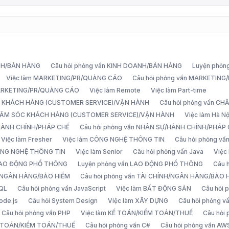
ANH/BÁN HÀNG
Câu hỏi phỏng vấn KINH DOANH/BÁN HÀNG
Luyện phỏn
Việc làm MARKETING/PR/QUẢNG CÁO
Câu hỏi phỏng vấn MARKETIN
MARKETING/PR/QUẢNG CÁO
Việc làm Remote
Việc làm Part-time
C KHÁCH HÀNG (CUSTOMER SERVICE)/VẬN HÀNH
Câu hỏi phỏng vấn 
CHĂM SÓC KHÁCH HÀNG (CUSTOMER SERVICE)/VẬN HÀNH
Việc làm Hà Nộ
/HÀNH CHÍNH/PHÁP CHẾ
Câu hỏi phỏng vấn NHÂN SỰ/HÀNH CHÍNH/PHÁP
Việc làm Fresher
Việc làm CÔNG NGHỆ THÔNG TIN
Câu hỏi phỏng v
ÔNG NGHỆ THÔNG TIN
Việc làm Senior
Câu hỏi phỏng vấn Java
Việc
 LAO ĐỘNG PHỔ THÔNG
Luyện phỏng vấn LAO ĐỘNG PHỔ THÔNG
Câu 
H/NGÂN HÀNG/BẢO HIỂM
Câu hỏi phỏng vấn TÀI CHÍNH/NGÂN HÀNG/BẢO 
SQL
Câu hỏi phỏng vấn JavaScript
Việc làm BẤT ĐỘNG SẢN
Câu hỏi
ode.js
Câu hỏi System Design
Việc làm XÂY DỰNG
Câu hỏi phỏng 
Câu hỏi phỏng vấn PHP
Việc làm KẾ TOÁN/KIỂM TOÁN/THUẾ
Câu hỏi
Ế TOÁN/KIỂM TOÁN/THUẾ
Câu hỏi phỏng vấn C#
Câu hỏi phỏng vấn AW